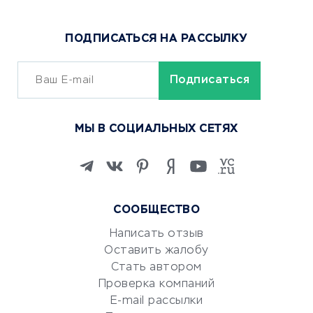
Доставка еды
Популярные товары
ПОДПИСАТЬСЯ НА РАССЫЛКУ
Сервисы доставки
ОБУЧЕНИЕ И РАБОТА
Курсы по обучению
МЫ В СОЦИАЛЬНЫХ СЕТЯХ
Онлайн-школы
Изучение иностранных
языков
Курсы IT и digital
СООБЩЕСТВО
Маркетинг и продажи
Репетиторство
Написать отзыв
Оставить жалобу
Красота и здоровье
Стать автором
Сервисы по поиску работы
Проверка компаний
Сетевой маркетинг
E-mail рассылки