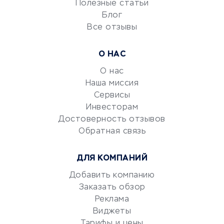
Университеты
Полезные статьи
Блог
Все отзывы
УСЛУГИ ДЛЯ БИЗНЕСА
Расчетно-кассовое
О НАС
обслуживание
О нас
Эквайринг
Наша миссия
CRM-системы
Сервисы
Электронный
Инвесторам
документооборот
Достоверность отзывов
Обратная связь
Юридические компании
Консалтинговые компании
ДЛЯ КОМПАНИЙ
Аудиторские компании
Добавить компанию
Бухгалтерия онлайн
Заказать обзор
Онлайн-кассы
Реклама
SERM
Виджеты
Digital
Тарифы и цены