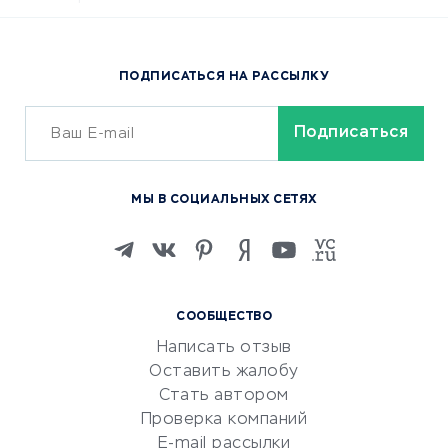
Доставка еды
Популярные товары
ПОДПИСАТЬСЯ НА РАССЫЛКУ
Сервисы доставки
ОБУЧЕНИЕ И РАБОТА
Курсы по обучению
МЫ В СОЦИАЛЬНЫХ СЕТЯХ
Онлайн-школы
Изучение иностранных
языков
Курсы IT и digital
СООБЩЕСТВО
Маркетинг и продажи
Написать отзыв
Репетиторство
Оставить жалобу
Красота и здоровье
Стать автором
Сервисы по поиску работы
Проверка компаний
Сетевой маркетинг
E-mail рассылки