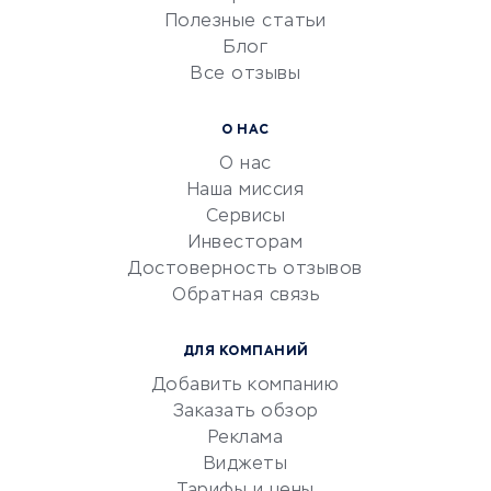
Университеты
Полезные статьи
Блог
Все отзывы
УСЛУГИ ДЛЯ БИЗНЕСА
Расчетно-кассовое
О НАС
обслуживание
О нас
Эквайринг
Наша миссия
CRM-системы
Сервисы
Инвесторам
Электронный
Достоверность отзывов
документооборот
Обратная связь
Юридические компании
Консалтинговые компании
ДЛЯ КОМПАНИЙ
Аудиторские компании
Добавить компанию
Бухгалтерия онлайн
Заказать обзор
Онлайн-кассы
Реклама
SERM
Виджеты