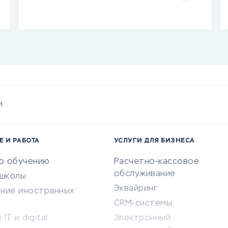
и
Е И РАБОТА
УСЛУГИ ДЛЯ БИЗНЕСА
по обучению
Расчетно-кассовое
обслуживание
-школы
Эквайринг
ение иностранных
CRM-системы
IT и digital
Электронный