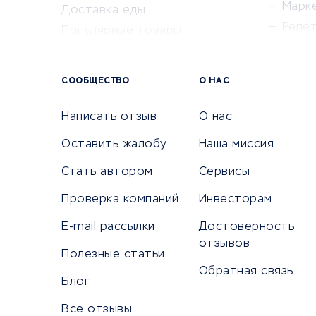
Марк
Доставка еды
Репе
Популярные товары
Крас
Сервисы доставки
Сервисы
СООБЩЕСТВО
О НАС
Сетево
Универ
Написать отзыв
О нас
Оставить жалобу
Наша миссия
Стать автором
Сервисы
КРЕДИТЫ И ЗАЙМЫ
ПУТЕШЕС
Проверка компаний
Инвесторам
Потребительские кредиты
Путеше
E-mail рассылки
Достоверность
Кредитные карты
Покупка
отзывов
Полезные статьи
Дебетовые карты
Бронир
Обратная связь
Микрофинансовые организации
Санато
Блог
Подбор кредита
Бронир
Все отзывы