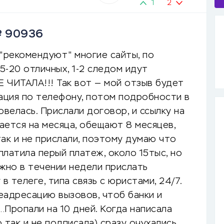
1
2
№ 90936
х "рекомендуют" многие сайты, по
5-20 отличных, 1-2 следом идут
 ЧИТАЛА!!! Так вот — мой отзыв будет
ьтация по телефону, потом подробности в
овелась. Прислали договор, и ссылку на
вается на месяца, обещают 8 месяцев,
так и не прислали, поэтому думаю что
латила перый платеж, около 15тыс, но
жно в течении недели прислать
в телеге, типа связь с юристами, 24/7.
еадресацию вызовов, чтоб банки и
Пропали на 10 дней. Когда написала
так и не подписала) сразу очухались,