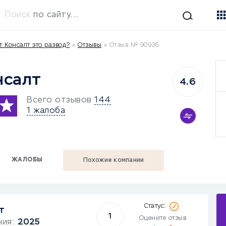
Поиск
по сайту...
т Консалт это развод?
»
Отзывы
»
Отзыв № 90936
нсалт
4.6
Всего отзывов
144
1 жалоба
ЖАЛОБЫ
Похожие компании
т
1
Оцените отзыв
ния:
2025