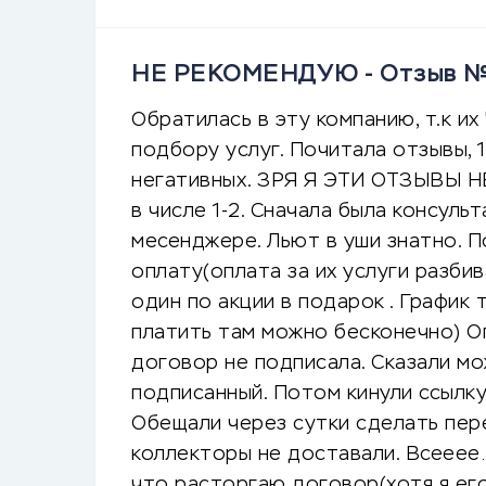
НЕ РЕКОМЕНДУЮ - Отзыв 
Обратилась в эту компанию, т.к и
подбору услуг. Почитала отзывы, 1
негативных. ЗРЯ Я ЭТИ ОТЗЫВЫ НЕ
в числе 1-2. Сначала была консул
месенджере. Льют в уши знатно. П
оплату(оплата за их услуги разби
один по акции в подарок . График 
платить там можно бесконечно) Оп
договор не подписала. Сказали мо
подписанный. Потом кинули ссылку 
Обещали через сутки сделать пер
коллекторы не доставали. Всееее…
что расторгаю договор(хотя я его 