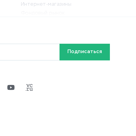
Интернет-магазины
Фондовый рынок
Криптовалюта
Ставки на спорт
Кредиты и займы
Бонусы и акции
Видео
Разное
х
ти