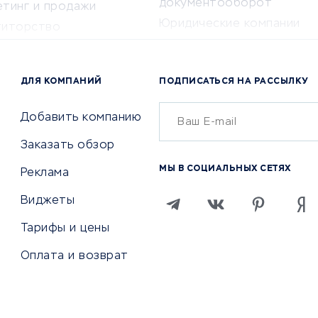
документооборот
етинг и продажи
Юридические компании
титорство
Консалтинговые компании
ота и здоровье
Аудиторские компании
 по поиску работы
ДЛЯ КОМПАНИЙ
ПОДПИСАТЬСЯ НА РАССЫЛКУ
Бухгалтерия онлайн
й маркетинг
Онлайн-кассы
ситеты
Добавить компанию
SERM
Заказать обзор
Digital
МЫ В СОЦИАЛЬНЫХ СЕТЯХ
Реклама
ТВИЯ И СТРАХОВАНИЕ
ПРОДВИЖЕНИЕ И РЕКЛАМА
Виджеты
ствия
Регистраторы доменов
Тарифы и цены
 билетов
Хостинг компании
Оплата и возврат
ование отелей
Продвижение в социальны
сетях
рии
SEO-сервисы
ование автомобилей
Тизерные и рекламные се