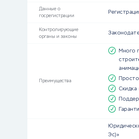
Данные о
Регистраци
госрегистрации
Контролирующие
Законодат
органы и законы
Много 
строите
анимаци
Просто
Преимущества
Скидка 
Поддер
Гарант
Юридическо
Эс)»