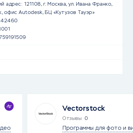
й адрес:
121108, г. Москва, ул. Ивана Франко,
аж, офис Autodesk, БЦ «Кутузов Тауэр»
642460
1001
759191509
Vectorstock
Отзывы
0
идео
Программы для фото и в