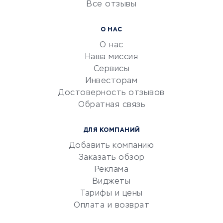
Все отзывы
УСЛУГИ ДЛЯ БИЗНЕСА
Расчетно-кассовое
О НАС
обслуживание
О нас
Эквайринг
Наша миссия
CRM-системы
Сервисы
Инвесторам
Электронный
Достоверность отзывов
документооборот
Обратная связь
Юридические компании
Консалтинговые компании
ДЛЯ КОМПАНИЙ
Аудиторские компании
Добавить компанию
Бухгалтерия онлайн
Заказать обзор
Онлайн-кассы
Реклама
SERM
Виджеты
Тарифы и цены
Digital
Оплата и возврат