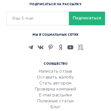
ПОДПИСАТЬСЯ НА РАССЫЛКУ
Сервисы доставки
ОБУЧЕНИЕ И РАБОТА
Курсы по обучению
МЫ В СОЦИАЛЬНЫХ СЕТЯХ
Онлайн-школы
Изучение иностранных
языков
Курсы IT и digital
СООБЩЕСТВО
Маркетинг и продажи
Написать отзыв
Репетиторство
Оставить жалобу
Красота и здоровье
Стать автором
Сервисы по поиску работы
Проверка компаний
Сетевой маркетинг
E-mail рассылки
Университеты
Полезные статьи
Блог