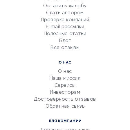
Оставить жалобу
Красота и здоровье
Стать автором
Сервисы по поиску работы
Проверка компаний
Сетевой маркетинг
E-mail рассылки
Университеты
Полезные статьи
Блог
Все отзывы
УСЛУГИ ДЛЯ БИЗНЕСА
Расчетно-кассовое
О НАС
обслуживание
О нас
Эквайринг
Наша миссия
CRM-системы
Сервисы
Инвесторам
Электронный
Достоверность отзывов
документооборот
Обратная связь
Юридические компании
Консалтинговые компании
ДЛЯ КОМПАНИЙ
Аудиторские компании