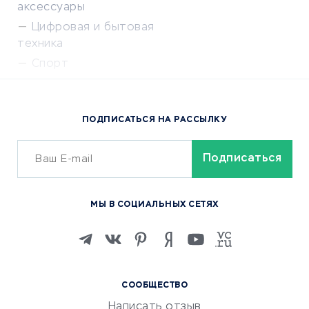
аксессуары
Цифровая и бытовая
техника
Спорт
Доставка еды
Популярные товары
ПОДПИСАТЬСЯ НА РАССЫЛКУ
Сервисы доставки
ОБУЧЕНИЕ И РАБОТА
Курсы по обучению
МЫ В СОЦИАЛЬНЫХ СЕТЯХ
Онлайн-школы
Изучение иностранных
языков
Курсы IT и digital
СООБЩЕСТВО
Маркетинг и продажи
Написать отзыв
Репетиторство