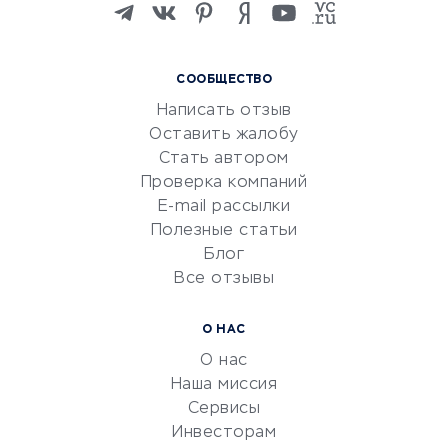
Изучение иностранных
языков
Курсы IT и digital
СООБЩЕСТВО
Маркетинг и продажи
Написать отзыв
Репетиторство
Оставить жалобу
Красота и здоровье
Стать автором
Сервисы по поиску работы
Проверка компаний
Сетевой маркетинг
E-mail рассылки
Университеты
Полезные статьи
Блог
Все отзывы
УСЛУГИ ДЛЯ БИЗНЕСА
Расчетно-кассовое
О НАС
обслуживание
О нас
Эквайринг
Наша миссия
CRM-системы
Сервисы
Инвесторам
Электронный