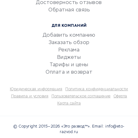
Достоверность отзывов
документооборот
Обратная связь
Юридические компании
Консалтинговые компании
ДЛЯ КОМПАНИЙ
Аудиторские компании
Добавить компанию
Бухгалтерия онлайн
Заказать обзор
Онлайн-кассы
Реклама
SERM
Виджеты
Тарифы и цены
Digital
Оплата и возврат
КРЕДИТЫ И ЗАЙМЫ
Юридическая информация
Политика конфиденциальности
Потребительские кредиты
Правила и условия
Пользовательское соглашение
Оферта
Карта сайта
Кредитные карты
Дебетовые карты
Микрофинансовые
© Copyright 2015—2026 «Это развод™». Email: info@eto-
организации
razvod.ru