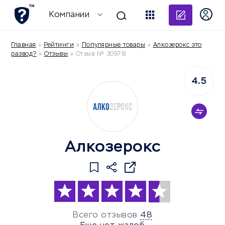
Добави
Компании
Главная
»
Рейтинги
»
Популярные товары
»
Алкозерокс это
развод?
»
Отзывы
»
Отзыв № 30978
4.5
Алкозерокс
Всего отзывов
48