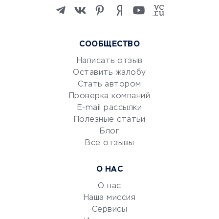
Изучение иностранных
языков
Курсы IT и digital
Маркетинг и продажи
СООБЩЕСТВО
Репетиторство
Написать отзыв
Красота и здоровье
Оставить жалобу
Стать автором
Сервисы по поиску работы
Проверка компаний
Сетевой маркетинг
E-mail рассылки
Университеты
Полезные статьи
Блог
Все отзывы
УСЛУГИ ДЛЯ БИЗНЕСА
Расчетно-кассовое
О НАС
обслуживание
О нас
Эквайринг
Наша миссия
CRM-системы
Сервисы