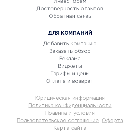
Электронный
Инвесторам
документооборот
Достоверность отзывов
Обратная связь
Юридические компании
Консалтинговые компании
ДЛЯ КОМПАНИЙ
Аудиторские компании
Добавить компанию
Бухгалтерия онлайн
Заказать обзор
Онлайн-кассы
Реклама
SERM
Виджеты
Digital
Тарифы и цены
Оплата и возврат
КРЕДИТЫ И ЗАЙМЫ
Юридическая информация
Потребительские кредиты
Политика конфиденциальности
Кредитные карты
Правила и условия
Пользовательское соглашение
Оферта
Дебетовые карты
Карта сайта
Микрофинансовые
организации