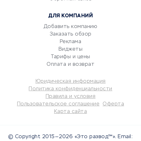
Консалтинговые компании
ДЛЯ КОМПАНИЙ
Аудиторские компании
Добавить компанию
Бухгалтерия онлайн
Заказать обзор
Онлайн-кассы
Реклама
SERM
Виджеты
Digital
Тарифы и цены
Оплата и возврат
КРЕДИТЫ И ЗАЙМЫ
Юридическая информация
Потребительские кредиты
Политика конфиденциальности
Кредитные карты
Правила и условия
Пользовательское соглашение
Оферта
Дебетовые карты
Карта сайта
Микрофинансовые
организации
Подбор кредита
© Copyright 2015—2026 «Это развод™». Email:
Улучшение кредитной