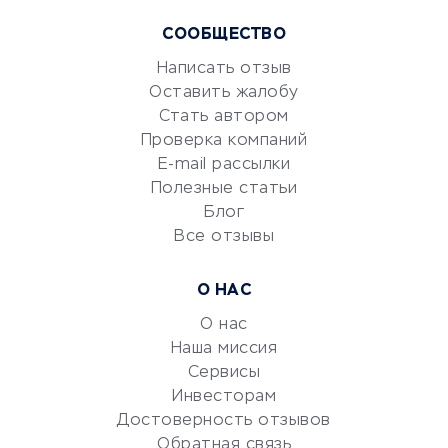
Курсы IT и digital
Маркетинг и продажи
СООБЩЕСТВО
Репетиторство
Написать отзыв
Красота и здоровье
Оставить жалобу
Стать автором
Сервисы по поиску работы
Проверка компаний
Сетевой маркетинг
E-mail рассылки
Университеты
Полезные статьи
Блог
Все отзывы
УСЛУГИ ДЛЯ БИЗНЕСА
Расчетно-кассовое
О НАС
обслуживание
О нас
Эквайринг
Наша миссия
CRM-системы
Сервисы
Электронный
Инвесторам
документооборот
Достоверность отзывов
Обратная связь
Юридические компании