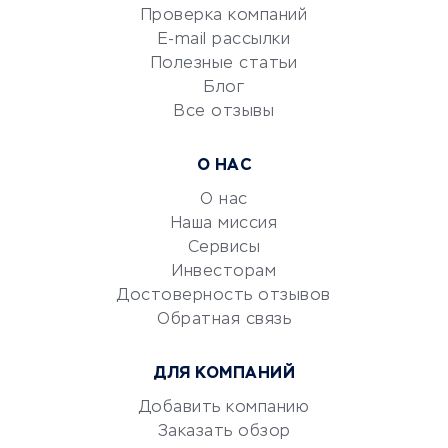
Проверка компаний
Сетевой маркетинг
E-mail рассылки
Университеты
Полезные статьи
Блог
Все отзывы
УСЛУГИ ДЛЯ БИЗНЕСА
Расчетно-кассовое
О НАС
обслуживание
О нас
Эквайринг
Наша миссия
CRM-системы
Сервисы
Электронный
Инвесторам
документооборот
Достоверность отзывов
Обратная связь
Юридические компании
Консалтинговые компании
ДЛЯ КОМПАНИЙ
Аудиторские компании
Добавить компанию
Бухгалтерия онлайн
Заказать обзор
Онлайн-кассы