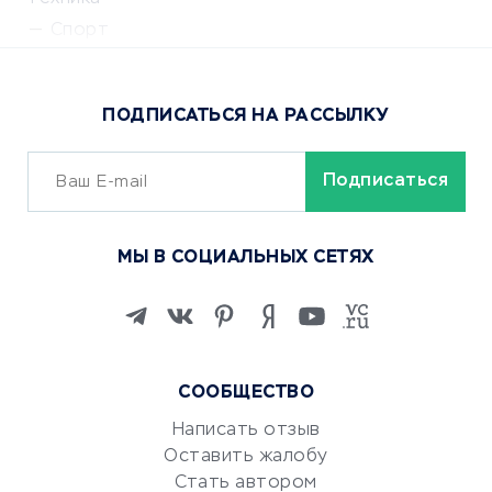
Спорт
Доставка еды
Популярные товары
ПОДПИСАТЬСЯ НА РАССЫЛКУ
Сервисы доставки
ОБУЧЕНИЕ И РАБОТА
Курсы по обучению
МЫ В СОЦИАЛЬНЫХ СЕТЯХ
Онлайн-школы
Изучение иностранных
языков
Курсы IT и digital
Маркетинг и продажи
СООБЩЕСТВО
Репетиторство
Написать отзыв
Красота и здоровье
Оставить жалобу
Стать автором
Сервисы по поиску работы