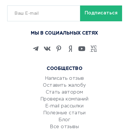
ОБУЧЕНИЕ И РАБОТА
Курсы по обучению
МЫ В СОЦИАЛЬНЫХ СЕТЯХ
Онлайн-школы
Изучение иностранных
языков
Курсы IT и digital
Маркетинг и продажи
СООБЩЕСТВО
Репетиторство
Написать отзыв
Красота и здоровье
Оставить жалобу
Стать автором
Сервисы по поиску работы
Проверка компаний
Сетевой маркетинг
E-mail рассылки
Университеты
Полезные статьи
Блог
Все отзывы
УСЛУГИ ДЛЯ БИЗНЕСА