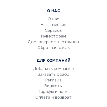
Расчетно-кассовое
О НАС
обслуживание
О нас
Эквайринг
Наша миссия
CRM-системы
Сервисы
Электронный
Инвесторам
документооборот
Достоверность отзывов
Обратная связь
Юридические компании
Консалтинговые компании
ДЛЯ КОМПАНИЙ
Аудиторские компании
Добавить компанию
Бухгалтерия онлайн
Заказать обзор
Онлайн-кассы
Реклама
SERM
Виджеты
Digital
Тарифы и цены
Оплата и возврат
КРЕДИТЫ И ЗАЙМЫ