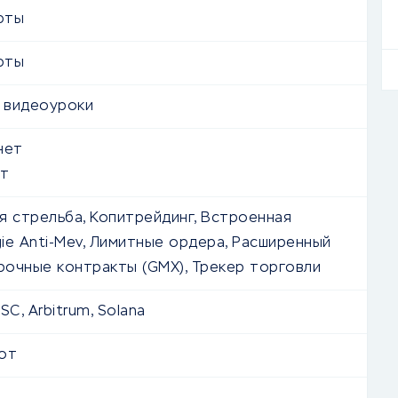
юты
юты
 видеоуроки
нет
т
я стрельба, Копитрейдинг, Встроенная
ie Anti-Mev, Лимитные ордера, Расширенный
срочные контракты (GMX), Трекер торговли
SC, Arbitrum, Solana
от