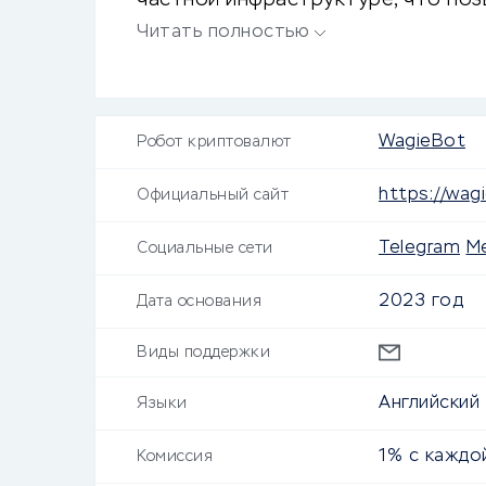
частной инфраструктуре, что по
нескольких блокчейнах.
Читать полностью
WagieBot
Робот криптовалют
https://wag
Официальный сайт
Telegram
M
Социальные сети
2023 год
Дата основания
Виды поддержки
Английский
Языки
1% с каждо
Комиссия