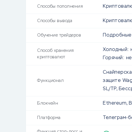
Криптовал
Способы пополнения
Криптовал
Способы вывода
Подробные
Обучение трейдеров
Холодный:
Способ хранения
криптовалют
Горячий:
не
Снайперска
защите Wag
Функционал
SL/TP, Бес
Ethereum, B
Блокчейн
Телеграм-б
Платформа
Функция стоп-лосс и