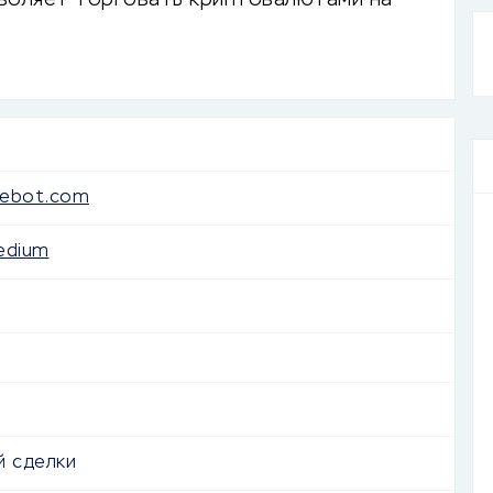
зволяет торговать криптовалютами на
iebot.com
edium
й сделки