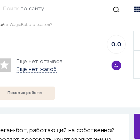
Поиск
по сайту...
той
»
WagieBot это развод?
0.0
Еще нет отзывов
Еще нет жалоб
Похожие роботы
легам-бот, работающий на собственной