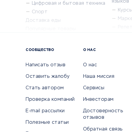
языков
Цифровая и бытовая техника
Курсы 
Спорт
Марк
Доставка еды
Репе
Популярные товары
Крас
Сервисы доставки
Сервисы
СООБЩЕСТВО
О НАС
Сетево
Универ
Написать отзыв
О нас
Оставить жалобу
Наша миссия
Стать автором
Сервисы
КРЕДИТЫ И ЗАЙМЫ
ПУТЕШЕС
Проверка компаний
Инвесторам
Потребительские кредиты
Путеше
E-mail рассылки
Достоверность
Кредитные карты
Покупка
отзывов
Дебетовые карты
Полезные статьи
Бронир
Обратная связь
Микрофинансовые организации
Санато