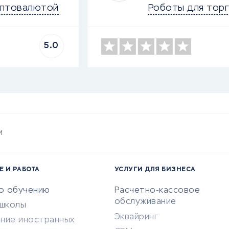
иптовалютой
Роботы для тор
5.0
и
Е И РАБОТА
УСЛУГИ ДЛЯ БИЗНЕСА
по обучению
Расчетно-кассовое
обслуживание
-школы
Эквайринг
ение иностранных