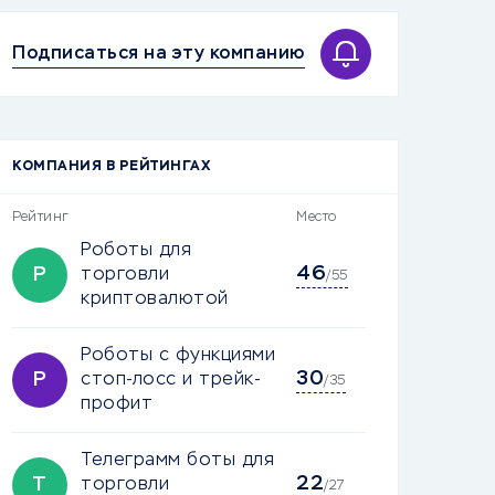
Подписаться на эту компанию
КОМПАНИЯ В РЕЙТИНГАХ
Рейтинг
Место
Роботы для
46
Р
торговли
/55
криптовалютой
Роботы с функциями
30
Р
стоп-лосс и трейк-
/35
профит
Телеграмм боты для
22
Т
торговли
/27