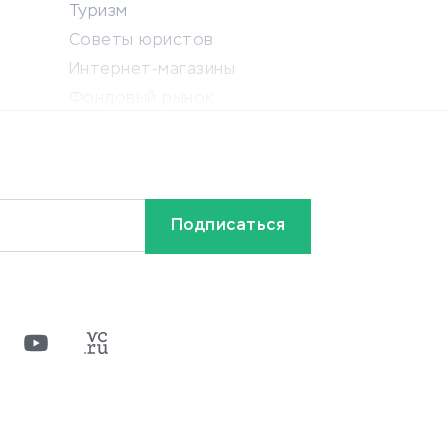
Туризм
Советы юристов
Интернет-магазины
Фондовый рынок
Криптовалюта
Ставки на спорт
Кредиты и займы
Бонусы и акции
Видео
Разное
х