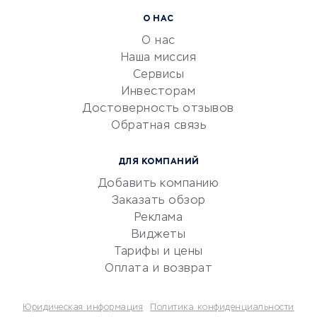
Расчетно-кассовое
О НАС
обслуживание
О нас
Эквайринг
Наша миссия
CRM-системы
Сервисы
Инвесторам
Электронный
Достоверность отзывов
документооборот
Обратная связь
Юридические компании
Консалтинговые компании
ДЛЯ КОМПАНИЙ
Аудиторские компании
Добавить компанию
Бухгалтерия онлайн
Заказать обзор
Онлайн-кассы
Реклама
SERM
Виджеты
Тарифы и цены
Digital
Оплата и возврат
КРЕДИТЫ И ЗАЙМЫ
Юридическая информация
Политика конфиденциальности