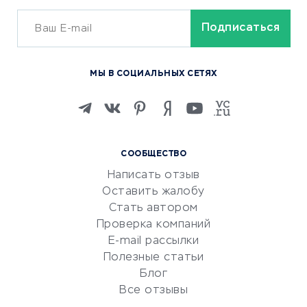
ОБУЧЕНИЕ И РАБОТА
Курсы по обучению
МЫ В СОЦИАЛЬНЫХ СЕТЯХ
Онлайн-школы
Изучение иностранных
языков
Курсы IT и digital
СООБЩЕСТВО
Маркетинг и продажи
Написать отзыв
Репетиторство
Оставить жалобу
Красота и здоровье
Стать автором
Сервисы по поиску работы
Проверка компаний
Сетевой маркетинг
E-mail рассылки
Университеты
Полезные статьи
Блог
Все отзывы
УСЛУГИ ДЛЯ БИЗНЕСА