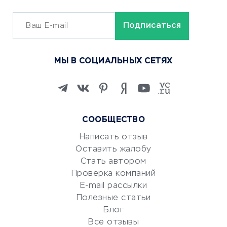
ОБУЧЕНИЕ И РАБОТА
Курсы по обучению
МЫ В СОЦИАЛЬНЫХ СЕТЯХ
Онлайн-школы
Изучение иностранных
языков
Курсы IT и digital
СООБЩЕСТВО
Маркетинг и продажи
Репетиторство
Написать отзыв
Оставить жалобу
Красота и здоровье
Стать автором
Сервисы по поиску работы
Проверка компаний
Сетевой маркетинг
E-mail рассылки
Университеты
Полезные статьи
Блог
Все отзывы
УСЛУГИ ДЛЯ БИЗНЕСА