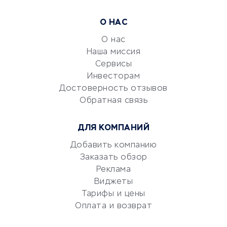
Расчетно-кассовое
О НАС
обслуживание
О нас
Эквайринг
Наша миссия
CRM-системы
Сервисы
Электронный
Инвесторам
документооборот
Достоверность отзывов
Обратная связь
Юридические компании
Консалтинговые компании
ДЛЯ КОМПАНИЙ
Аудиторские компании
Добавить компанию
Бухгалтерия онлайн
Заказать обзор
Онлайн-кассы
Реклама
SERM
Виджеты
Digital
Тарифы и цены
Оплата и возврат
КРЕДИТЫ И ЗАЙМЫ