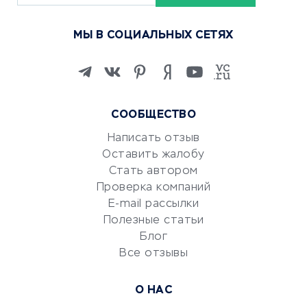
Курсы по обучению
МЫ В СОЦИАЛЬНЫХ СЕТЯХ
Онлайн-школы
Изучение иностранных
языков
Курсы IT и digital
СООБЩЕСТВО
Маркетинг и продажи
Репетиторство
Написать отзыв
Оставить жалобу
Красота и здоровье
Стать автором
Сервисы по поиску работы
Проверка компаний
Сетевой маркетинг
E-mail рассылки
Университеты
Полезные статьи
Блог
Все отзывы
УСЛУГИ ДЛЯ БИЗНЕСА
Расчетно-кассовое
О НАС
обслуживание