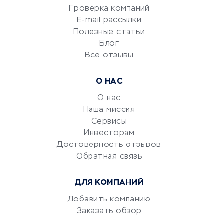
Сервисы по поиску работы
Проверка компаний
Сетевой маркетинг
E-mail рассылки
Университеты
Полезные статьи
Блог
Все отзывы
УСЛУГИ ДЛЯ БИЗНЕСА
Расчетно-кассовое
О НАС
обслуживание
О нас
Эквайринг
Наша миссия
CRM-системы
Сервисы
Электронный
Инвесторам
документооборот
Достоверность отзывов
Обратная связь
Юридические компании
Консалтинговые компании
ДЛЯ КОМПАНИЙ
Аудиторские компании
Добавить компанию
Бухгалтерия онлайн
Заказать обзор
Онлайн-кассы