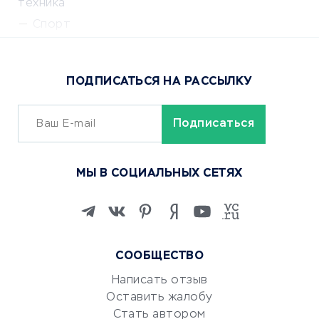
техника
Спорт
Доставка еды
Популярные товары
ПОДПИСАТЬСЯ НА РАССЫЛКУ
Сервисы доставки
ОБУЧЕНИЕ И РАБОТА
Курсы по обучению
МЫ В СОЦИАЛЬНЫХ СЕТЯХ
Онлайн-школы
Изучение иностранных
языков
Курсы IT и digital
СООБЩЕСТВО
Маркетинг и продажи
Репетиторство
Написать отзыв
Оставить жалобу
Красота и здоровье
Стать автором