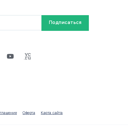
Ставки на спорт
Кредиты и займы
Бонусы и акции
Видео
Разное
х
ти
оглашение
Оферта
Карта сайта
а