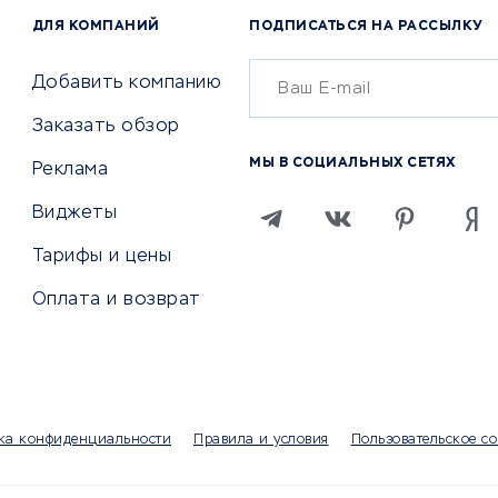
 по поиску работы
ДЛЯ КОМПАНИЙ
ПОДПИСАТЬСЯ НА РАССЫЛКУ
Бухгалтерия онлайн
й маркетинг
Онлайн-кассы
ситеты
Добавить компанию
SERM
Заказать обзор
Digital
МЫ В СОЦИАЛЬНЫХ СЕТЯХ
Реклама
ТВИЯ И СТРАХОВАНИЕ
ПРОДВИЖЕНИЕ И РЕКЛАМА
Виджеты
ствия
Регистраторы доменов
Тарифы и цены
 билетов
Хостинг компании
ование отелей
Оплата и возврат
Продвижение в социальны
сетях
рии
SEO-сервисы
ование автомобилей
Тизерные и рекламные се
ание онлайн
Аналитика
мпании
ка конфиденциальности
Правила и условия
Пользовательское с
Конструкторы сайтов
раторы
Чаты и чат-боты для сайт