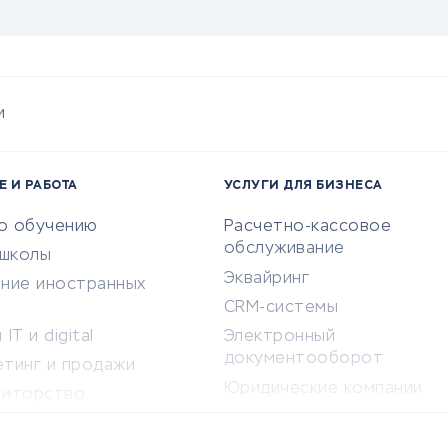
и
Е И РАБОТА
УСЛУГИ ДЛЯ БИЗНЕСА
по обучению
Расчетно-кассовое
обслуживание
-школы
Эквайринг
ение иностранных
CRM-системы
IT и digital
Электронный
документооборот
етинг и продажи
Юридические компании
титорство
Консалтинговые компании
ота и здоровье
Аудиторские компании