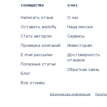
Сервисы
СООБЩЕСТВО
О НАС
Сетево
Универ
Написать отзыв
О нас
Оставить жалобу
Наша миссия
Стать автором
Сервисы
КРЕДИТЫ И ЗАЙМЫ
ПУТЕШЕС
Проверка компаний
Инвесторам
Потребительские кредиты
Путеше
E-mail рассылки
Достоверность
Кредитные карты
Покупка
отзывов
Дебетовые карты
Полезные статьи
Бронир
Обратная связь
Микрофинансовые организации
Санато
Блог
Подбор кредита
Бронир
Все отзывы
Улучшение кредитной истории
Страхов
Платежные системы
Авиако
Юридическая информация
Полити
Туропе