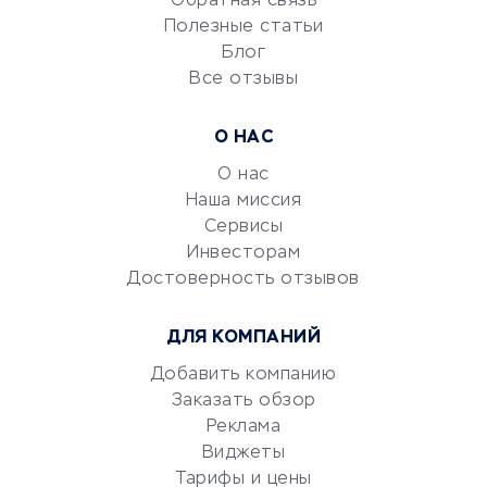
Обратная связь
Университеты
Полезные статьи
Блог
Все отзывы
УСЛУГИ ДЛЯ БИЗНЕСА
Расчетно-кассовое
О НАС
обслуживание
О нас
Эквайринг
Наша миссия
CRM-системы
Сервисы
Электронный
Инвесторам
документооборот
Достоверность отзывов
Юридические компании
ДЛЯ КОМПАНИЙ
Консалтинговые компании
Аудиторские компании
Добавить компанию
Заказать обзор
Бухгалтерия онлайн
Реклама
Онлайн-кассы
Виджеты
SERM
Тарифы и цены