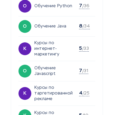
7
О
Обучение Python
/36
8
О
Обучение Java
/34
Курсы по
5
К
интернет-
/33
маркетингу
Обучение
7
О
/31
Javascript
Курсы по
4
К
таргетированной
/25
рекламе
Курсы по