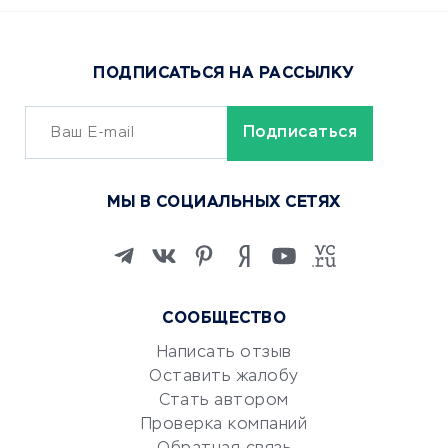
Доставка еды
Популярные товары
ПОДПИСАТЬСЯ НА РАССЫЛКУ
Сервисы доставки
ОБУЧЕНИЕ И РАБОТА
Курсы по обучению
МЫ В СОЦИАЛЬНЫХ СЕТЯХ
Онлайн-школы
Изучение иностранных
языков
Курсы IT и digital
СООБЩЕСТВО
Маркетинг и продажи
Репетиторство
Написать отзыв
Оставить жалобу
Красота и здоровье
Стать автором
Сервисы по поиску работы
Проверка компаний
Сетевой маркетинг