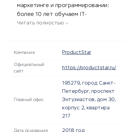
маркетинге и программировании:
более 10 лет обучаем IT-
профессиям. Среди наших
Читать полностью
спикеров специалисты из Google,
Amazon, Epam, Booking, Яндекса,
Сбера. Обучение построено на
ProductStar
Компания
прикладных кейсах российских и
Официальный
международных компаний. Также
https://productstar.ru/
сайт
есть собственный карьерный
195279, город Санкт-
центр, который помогает в
Петербург, проспект
трудоустройстве студентов как в
Энтузиастов, дом 30,
Главный офис
российские, так и в зарубежные
корпус 2, квартира
компании.
217
2018 год
Дата основания