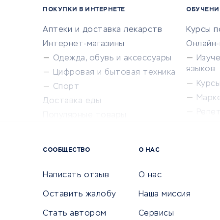
ПОКУПКИ В ИНТЕРНЕТЕ
ОБУЧЕНИ
Аптеки и доставка лекарств
Курсы 
Интернет-магазины
Онлайн
Одежда, обувь и аксессуары
Изуч
языков
Цифровая и бытовая техника
Курсы 
Спорт
Марк
Доставка еды
Репе
Популярные товары
Крас
Сервисы доставки
Сервисы
СООБЩЕСТВО
О НАС
Сетево
Универ
Написать отзыв
О нас
Оставить жалобу
Наша миссия
Стать автором
Сервисы