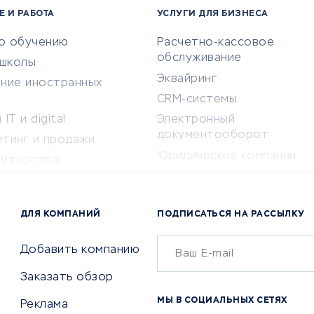
Е И РАБОТА
УСЛУГИ ДЛЯ БИЗНЕСА
по обучению
Расчетно-кассовое
обслуживание
-школы
Эквайринг
ение иностранных
CRM-системы
IT и digital
Электронный
документооборот
етинг и продажи
Юридические компании
титорство
Консалтинговые компании
ота и здоровье
Аудиторские компании
 по поиску работы
ДЛЯ КОМПАНИЙ
ПОДПИСАТЬСЯ НА РАССЫЛКУ
Бухгалтерия онлайн
й маркетинг
Онлайн-кассы
ситеты
Добавить компанию
SERM
Заказать обзор
Digital
МЫ В СОЦИАЛЬНЫХ СЕТЯХ
Реклама