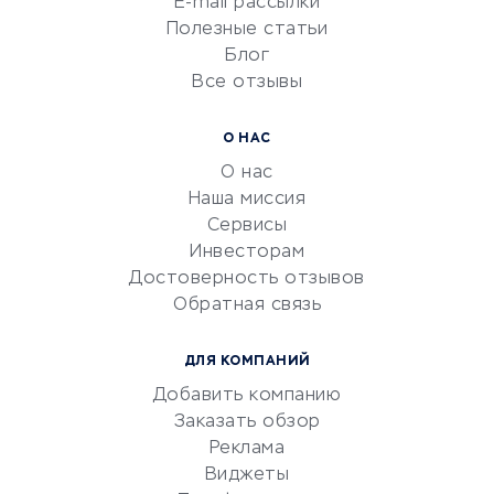
E-mail рассылки
Университеты
Полезные статьи
Блог
Все отзывы
УСЛУГИ ДЛЯ БИЗНЕСА
Расчетно-кассовое
О НАС
обслуживание
О нас
Эквайринг
Наша миссия
CRM-системы
Сервисы
Инвесторам
Электронный
Достоверность отзывов
документооборот
Обратная связь
Юридические компании
Консалтинговые компании
ДЛЯ КОМПАНИЙ
Аудиторские компании
Добавить компанию
Бухгалтерия онлайн
Заказать обзор
Онлайн-кассы
Реклама
SERM
Виджеты