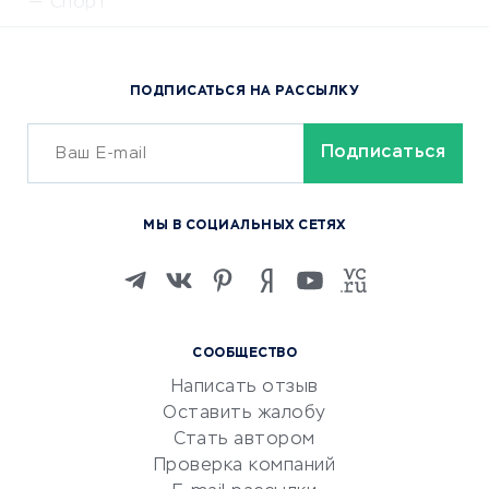
Спорт
Доставка еды
Популярные товары
ПОДПИСАТЬСЯ НА РАССЫЛКУ
Сервисы доставки
ОБУЧЕНИЕ И РАБОТА
Курсы по обучению
МЫ В СОЦИАЛЬНЫХ СЕТЯХ
Онлайн-школы
Изучение иностранных
языков
Курсы IT и digital
СООБЩЕСТВО
Маркетинг и продажи
Написать отзыв
Репетиторство
Оставить жалобу
Красота и здоровье
Стать автором
Сервисы по поиску работы
Проверка компаний
Сетевой маркетинг