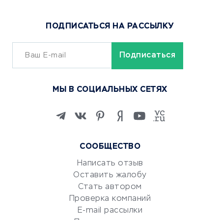
Доставка еды
Популярные товары
ПОДПИСАТЬСЯ НА РАССЫЛКУ
Сервисы доставки
ОБУЧЕНИЕ И РАБОТА
Курсы по обучению
МЫ В СОЦИАЛЬНЫХ СЕТЯХ
Онлайн-школы
Изучение иностранных
языков
Курсы IT и digital
СООБЩЕСТВО
Маркетинг и продажи
Репетиторство
Написать отзыв
Оставить жалобу
Красота и здоровье
Стать автором
Сервисы по поиску работы
Проверка компаний
Сетевой маркетинг
E-mail рассылки
Университеты