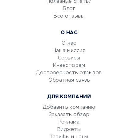
Полезные статьи
Блог
Все отзывы
УСЛУГИ ДЛЯ БИЗНЕСА
Расчетно-кассовое
О НАС
обслуживание
О нас
Эквайринг
Наша миссия
CRM-системы
Сервисы
Электронный
Инвесторам
документооборот
Достоверность отзывов
Обратная связь
Юридические компании
Консалтинговые компании
ДЛЯ КОМПАНИЙ
Аудиторские компании
Добавить компанию
Бухгалтерия онлайн
Заказать обзор
Онлайн-кассы
Реклама
SERM
Виджеты
Digital
Тарифы и цены