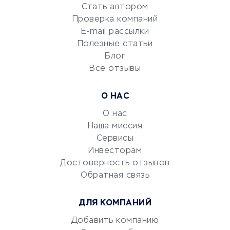
Стать автором
Сервисы по поиску работы
Проверка компаний
Сетевой маркетинг
E-mail рассылки
Университеты
Полезные статьи
Блог
Все отзывы
УСЛУГИ ДЛЯ БИЗНЕСА
Расчетно-кассовое
О НАС
обслуживание
О нас
Эквайринг
Наша миссия
CRM-системы
Сервисы
Электронный
Инвесторам
документооборот
Достоверность отзывов
Обратная связь
Юридические компании
Консалтинговые компании
ДЛЯ КОМПАНИЙ
Аудиторские компании
Добавить компанию
Бухгалтерия онлайн