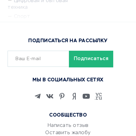
Цифровая и бытовая
техника
Спорт
Доставка еды
Популярные товары
ПОДПИСАТЬСЯ НА РАССЫЛКУ
Сервисы доставки
ОБУЧЕНИЕ И РАБОТА
Курсы по обучению
МЫ В СОЦИАЛЬНЫХ СЕТЯХ
Онлайн-школы
Изучение иностранных
языков
Курсы IT и digital
СООБЩЕСТВО
Маркетинг и продажи
Репетиторство
Написать отзыв
Оставить жалобу
Красота и здоровье