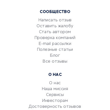
Курсы IT и digital
СООБЩЕСТВО
Маркетинг и продажи
Репетиторство
Написать отзыв
Оставить жалобу
Красота и здоровье
Стать автором
Сервисы по поиску работы
Проверка компаний
Сетевой маркетинг
E-mail рассылки
Университеты
Полезные статьи
Блог
Все отзывы
УСЛУГИ ДЛЯ БИЗНЕСА
Расчетно-кассовое
О НАС
обслуживание
О нас
Эквайринг
Наша миссия
CRM-системы
Сервисы
Электронный
Инвесторам
документооборот
Достоверность отзывов