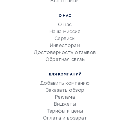
Все отзывы
УСЛУГИ ДЛЯ БИЗНЕСА
Расчетно-кассовое
О НАС
обслуживание
О нас
Эквайринг
Наша миссия
CRM-системы
Сервисы
Инвесторам
Электронный
Достоверность отзывов
документооборот
Обратная связь
Юридические компании
Консалтинговые компании
ДЛЯ КОМПАНИЙ
Аудиторские компании
Добавить компанию
Бухгалтерия онлайн
Заказать обзор
Онлайн-кассы
Реклама
SERM
Виджеты
Тарифы и цены
Digital
Оплата и возврат
КРЕДИТЫ И ЗАЙМЫ