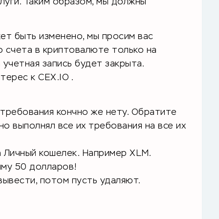
луги. Таким образом, мы должны
ет быть изменено, мы просим вас
о счета в криптовалюте только на
 учетная запись будет закрыта.
терес к CEX.IO .
е требования кончно же нету. Обратите
но выполнял все их требования на все их
а Личный кошелек. Например XLM.
мму 50 долларов!
вывести, потом пусть удаляют.