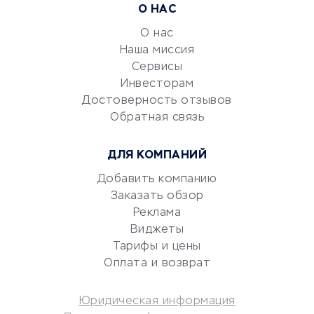
Расчетно-кассовое
О НАС
обслуживание
О нас
Эквайринг
Наша миссия
CRM-системы
Сервисы
Электронный
Инвесторам
документооборот
Достоверность отзывов
Обратная связь
Юридические компании
Консалтинговые компании
ДЛЯ КОМПАНИЙ
Аудиторские компании
Добавить компанию
Бухгалтерия онлайн
Заказать обзор
Онлайн-кассы
Реклама
SERM
Виджеты
Digital
Тарифы и цены
Оплата и возврат
КРЕДИТЫ И ЗАЙМЫ
Юридическая информация