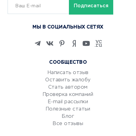
ОБУЧЕНИЕ И РАБОТА
Курсы по обучению
МЫ В СОЦИАЛЬНЫХ СЕТЯХ
Онлайн-школы
Изучение иностранных
языков
Курсы IT и digital
СООБЩЕСТВО
Маркетинг и продажи
Репетиторство
Написать отзыв
Оставить жалобу
Красота и здоровье
Стать автором
Сервисы по поиску работы
Проверка компаний
Сетевой маркетинг
E-mail рассылки
Университеты
Полезные статьи
Блог
Все отзывы
УСЛУГИ ДЛЯ БИЗНЕСА