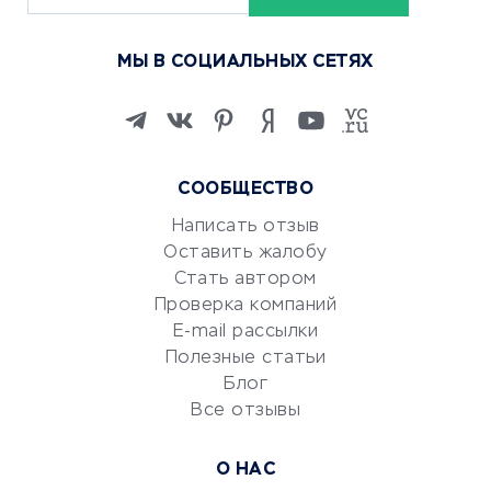
Курсы по обучению
МЫ В СОЦИАЛЬНЫХ СЕТЯХ
Онлайн-школы
Изучение иностранных
языков
Курсы IT и digital
СООБЩЕСТВО
Маркетинг и продажи
Репетиторство
Написать отзыв
Оставить жалобу
Красота и здоровье
Стать автором
Сервисы по поиску работы
Проверка компаний
Сетевой маркетинг
E-mail рассылки
Университеты
Полезные статьи
Блог
Все отзывы
УСЛУГИ ДЛЯ БИЗНЕСА
Расчетно-кассовое
О НАС