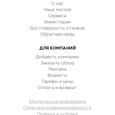
обслуживание
О нас
Эквайринг
Наша миссия
CRM-системы
Сервисы
Электронный
Инвесторам
документооборот
Достоверность отзывов
Обратная связь
Юридические компании
Консалтинговые компании
ДЛЯ КОМПАНИЙ
Аудиторские компании
Добавить компанию
Бухгалтерия онлайн
Заказать обзор
Онлайн-кассы
Реклама
SERM
Виджеты
Digital
Тарифы и цены
Оплата и возврат
КРЕДИТЫ И ЗАЙМЫ
Юридическая информация
Потребительские кредиты
Политика конфиденциальности
Кредитные карты
Правила и условия