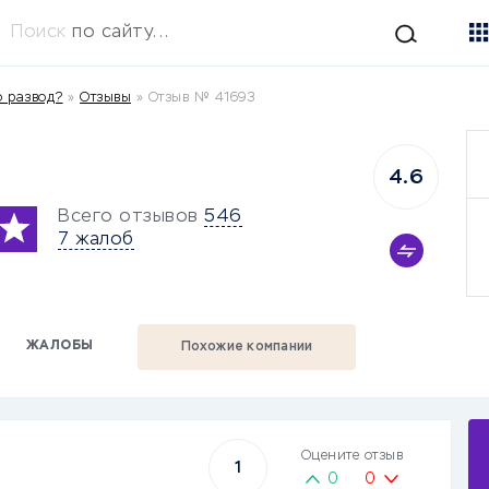
Поиск
по сайту...
о развод?
»
Отзывы
»
Отзыв № 41693
4.6
Всего отзывов
546
7 жалоб
ЖАЛОБЫ
Похожие компании
Оцените отзыв
1
0
0