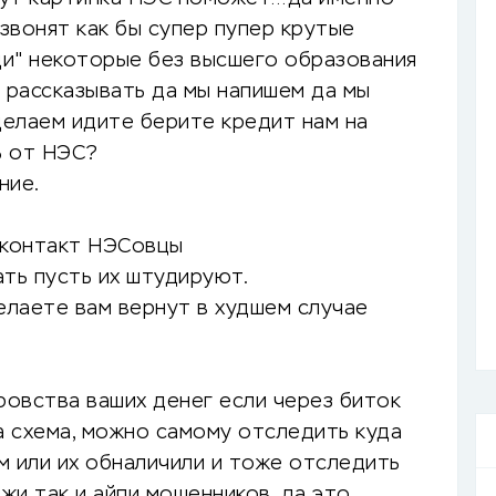
 звонят как бы супер пупер крутые
и" некоторые без высшего образования
 рассказывать да мы напишем да мы
елаем идите берите кредит нам на
ь от НЭС?
ние.
а контакт НЭСовцы
ть пусть их штудируют.
елаете вам вернут в худшем случае
ровства ваших денег если через биток
а схема, можно самому отследить куда
ам или их обналичили и тоже отследить
жи так и айпи мошенников, да это