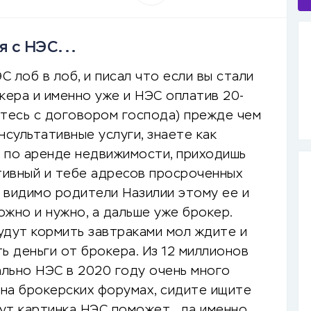
я с НЭС...
С лоб в лоб, и писал что если вы стали
кера и именно уже и НЭС оплатив 20-
ьтесь с договором господа) прежде чем
сультативные услуги, знаете как
 по аренде недвижимости, приходишь
тивный и тебе адресов просроченных
, видимо родители Назилии этому ее и
ожно и нужно, а дальше уже брокер.
удут кормить завтраками мол ждите и
ь деньги от брокера. Из 12 миллионов
льно НЭС в 2020 году очень много
 на брокерских форумах, сидите ищите
 тут картинка НЭС поможет…да именно