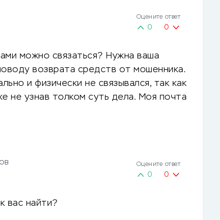
Оцените ответ
0
0
 вами можно связаться? Нужна ваша
поводу возврата средств от мошенника.
ьно и физически не связывался, так как
е не узнав толком суть дела. Моя почта
ов
Оцените ответ
0
0
к вас найти?