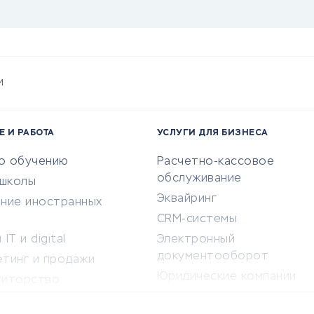
и
Е И РАБОТА
УСЛУГИ ДЛЯ БИЗНЕСА
по обучению
Расчетно-кассовое
обслуживание
-школы
Эквайринг
ение иностранных
CRM-системы
IT и digital
Электронный
документооборот
етинг и продажи
Юридические компании
титорство
Консалтинговые компании
ота и здоровье