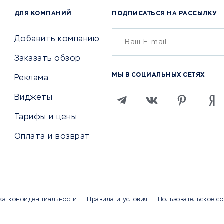
Аудиторские компании
 по поиску работы
ДЛЯ КОМПАНИЙ
ПОДПИСАТЬСЯ НА РАССЫЛКУ
Бухгалтерия онлайн
й маркетинг
Онлайн-кассы
ситеты
Добавить компанию
SERM
Заказать обзор
Digital
МЫ В СОЦИАЛЬНЫХ СЕТЯХ
Реклама
ТВИЯ И СТРАХОВАНИЕ
ПРОДВИЖЕНИЕ И РЕКЛАМА
Виджеты
ствия
Регистраторы доменов
Тарифы и цены
 билетов
Хостинг компании
Оплата и возврат
ование отелей
Продвижение в социальны
сетях
рии
SEO-сервисы
ование автомобилей
Тизерные и рекламные се
ание онлайн
Аналитика
мпании
ка конфиденциальности
Правила и условия
Пользовательское с
Конструкторы сайтов
раторы
Чаты и чат-боты для сайт