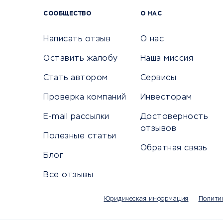
Сервисы
СООБЩЕСТВО
О НАС
Сетево
Универ
Написать отзыв
О нас
Оставить жалобу
Наша миссия
Стать автором
Сервисы
КРЕДИТЫ И ЗАЙМЫ
ПУТЕШЕС
Проверка компаний
Инвесторам
Потребительские кредиты
Путеше
E-mail рассылки
Достоверность
Кредитные карты
Покупка
отзывов
Полезные статьи
Дебетовые карты
Бронир
Обратная связь
Микрофинансовые организации
Санато
Блог
Подбор кредита
Бронир
Все отзывы
Улучшение кредитной истории
Страхов
Платежные системы
Авиако
Юридическая информация
Полити
Туропе