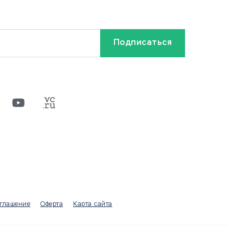
Ставки на спорт
Кредиты и займы
Бонусы и акции
Видео
Разное
х
ти
оглашение
Оферта
Карта сайта
а