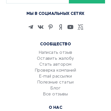
Курсы по обучению
МЫ В СОЦИАЛЬНЫХ СЕТЯХ
Онлайн-школы
Изучение иностранных
языков
Курсы IT и digital
Маркетинг и продажи
СООБЩЕСТВО
Репетиторство
Написать отзыв
Красота и здоровье
Оставить жалобу
Стать автором
Сервисы по поиску работы
Проверка компаний
Сетевой маркетинг
E-mail рассылки
Университеты
Полезные статьи
Блог
Все отзывы
УСЛУГИ ДЛЯ БИЗНЕСА
Расчетно-кассовое
О НАС