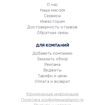
обслуживание
О нас
Эквайринг
Наша миссия
CRM-системы
Сервисы
Электронный
Инвесторам
документооборот
Достоверность отзывов
Обратная связь
Юридические компании
Консалтинговые компании
ДЛЯ КОМПАНИЙ
Аудиторские компании
Добавить компанию
Бухгалтерия онлайн
Заказать обзор
Онлайн-кассы
Реклама
SERM
Виджеты
Digital
Тарифы и цены
Оплата и возврат
КРЕДИТЫ И ЗАЙМЫ
Юридическая информация
Потребительские кредиты
Политика конфиденциальности