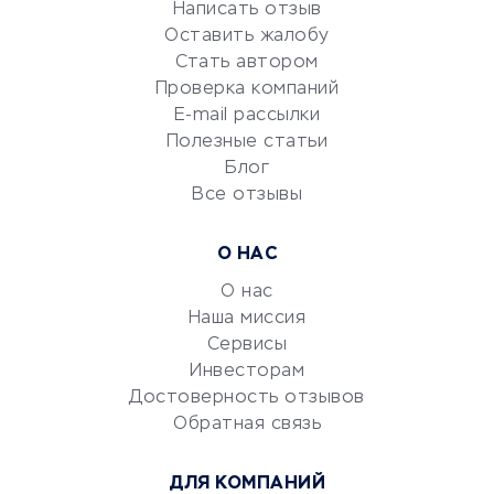
Репетиторство
Написать отзыв
Красота и здоровье
Оставить жалобу
Стать автором
Сервисы по поиску работы
Проверка компаний
Сетевой маркетинг
E-mail рассылки
Университеты
Полезные статьи
Блог
Все отзывы
УСЛУГИ ДЛЯ БИЗНЕСА
Расчетно-кассовое
О НАС
обслуживание
О нас
Эквайринг
Наша миссия
CRM-системы
Сервисы
Электронный
Инвесторам
документооборот
Достоверность отзывов
Обратная связь
Юридические компании
Консалтинговые компании
ДЛЯ КОМПАНИЙ
Аудиторские компании