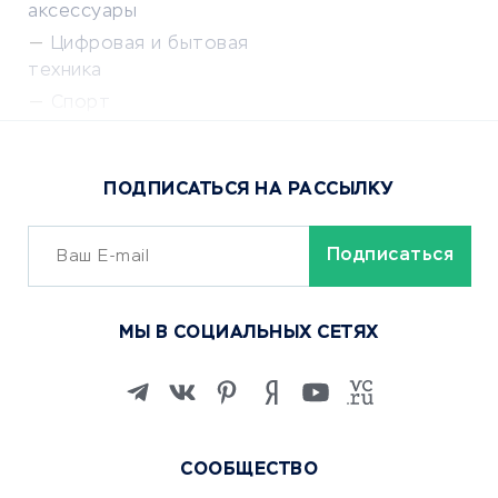
аксессуары
Цифровая и бытовая
техника
Спорт
Доставка еды
Популярные товары
ПОДПИСАТЬСЯ НА РАССЫЛКУ
Сервисы доставки
ОБУЧЕНИЕ И РАБОТА
Курсы по обучению
МЫ В СОЦИАЛЬНЫХ СЕТЯХ
Онлайн-школы
Изучение иностранных
языков
Курсы IT и digital
Маркетинг и продажи
СООБЩЕСТВО