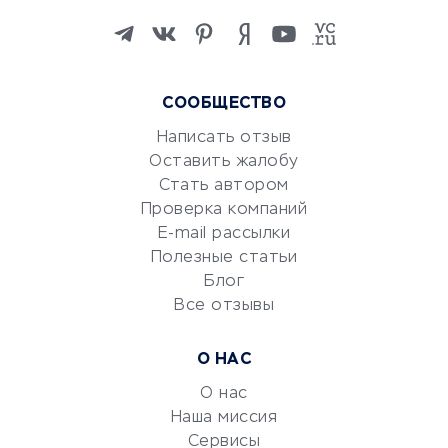
Изучение иностранных
языков
Курсы IT и digital
Маркетинг и продажи
СООБЩЕСТВО
Репетиторство
Написать отзыв
Красота и здоровье
Оставить жалобу
Стать автором
Сервисы по поиску работы
Проверка компаний
Сетевой маркетинг
E-mail рассылки
Университеты
Полезные статьи
Блог
Все отзывы
УСЛУГИ ДЛЯ БИЗНЕСА
Расчетно-кассовое
О НАС
обслуживание
О нас
Эквайринг
Наша миссия
CRM-системы
Сервисы