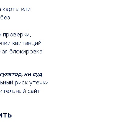
 карты или
 без
 проверки,
опии квитанций
ная блокировка
гулятор, ни суд
ьный риск утечки
нительный сайт
ить