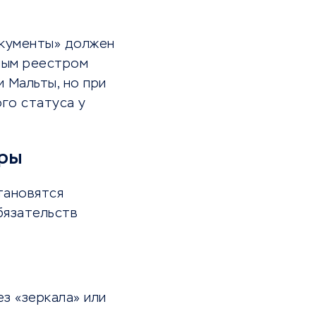
окументы» должен
ьным реестром
 Мальты, но при
ого статуса у
оры
тановятся
бязательств
з «зеркала» или