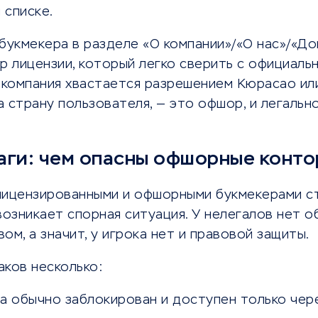
 списке.
 букмекера в разделе «О компании»/«О нас»/«Д
р лицензии, который легко сверить с официал
 компания хвастается разрешением Кюрасао или
 страну пользователя, — это офшор, и легальн
аги: чем опасны офшорные конт
лицензированными и офшорными букмекерами с
возникает спорная ситуация. У нелегалов нет о
ом, а значит, у игрока нет и правовой защиты.
аков несколько:
а обычно заблокирован и доступен только чере