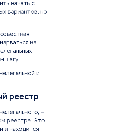
ить начать с
ых вариантов, но
осовестная
 нарваться на
нелегальных
м шагу.
нелегальной и
ый реестр
нелегального, —
ом реестре. Это
и и находится