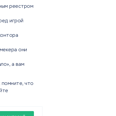
ьным реестром
ред игрой
контора
кмекера они
ло», а вам
 помните, что
айте