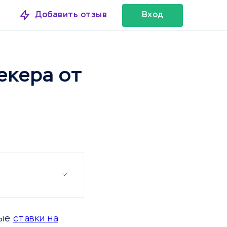
Добавить отзыв
Вход
екера от
вые
ставки на