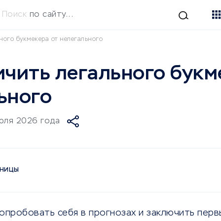
Поиск
по сайту...
ьного букмекера от нелегального
ичить легального букм
ьного
юля 2026 года
АНИЦЫ
попробовать себя в прогнозах и заключить пер