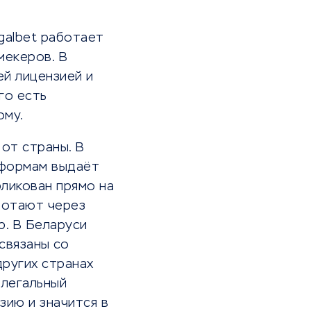
galbet работает
мекеров. В
й лицензией и
го есть
ому.
 от страны. В
тформам выдаёт
бликован прямо на
аботают через
р. В Беларуси
связаны со
других странах
 легальный
зию и значится в