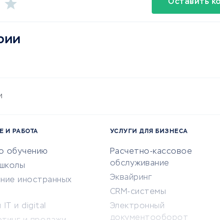
Оставить к
рии
и
Е И РАБОТА
УСЛУГИ ДЛЯ БИЗНЕСА
по обучению
Расчетно-кассовое
обслуживание
-школы
Эквайринг
ение иностранных
CRM-системы
IT и digital
Электронный
документооборот