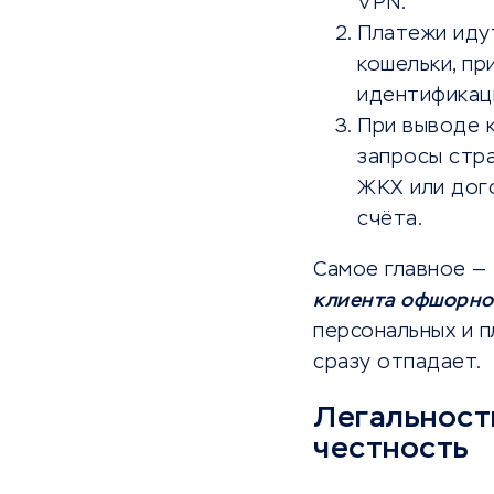
VPN.
Платежи идут
кошельки, пр
идентификац
При выводе 
запросы стра
ЖКХ или дог
счёта.
Самое главное —
клиента офшорно
персональных и п
сразу отпадает.
Легальность
честность