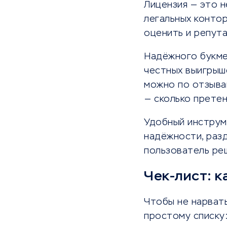
Лицензия — это н
легальных конто
оценить и репут
Надёжного букме
честных выигрыш
можно по отзывам
— сколько претен
Удобный инструм
надёжности, раз
пользователь ре
Чек-лист: к
Чтобы не нарват
простому списку