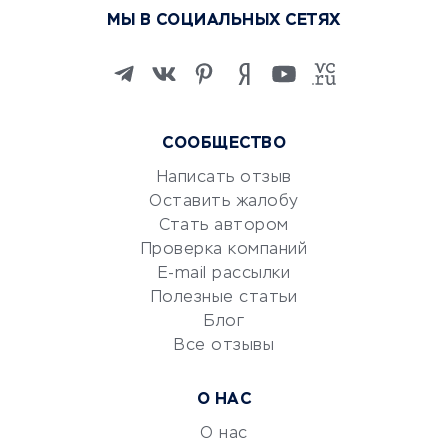
Курсы по обучению
МЫ В СОЦИАЛЬНЫХ СЕТЯХ
Онлайн-школы
Изучение иностранных
языков
Курсы IT и digital
Маркетинг и продажи
СООБЩЕСТВО
Репетиторство
Написать отзыв
Красота и здоровье
Оставить жалобу
Стать автором
Сервисы по поиску работы
Проверка компаний
Сетевой маркетинг
E-mail рассылки
Университеты
Полезные статьи
Блог
Все отзывы
УСЛУГИ ДЛЯ БИЗНЕСА
Расчетно-кассовое
О НАС
обслуживание
О нас
Эквайринг