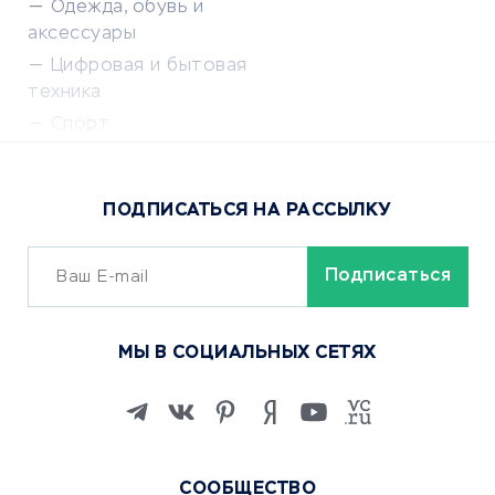
Одежда, обувь и
аксессуары
Цифровая и бытовая
техника
Спорт
Доставка еды
Популярные товары
ПОДПИСАТЬСЯ НА РАССЫЛКУ
Сервисы доставки
ОБУЧЕНИЕ И РАБОТА
Курсы по обучению
МЫ В СОЦИАЛЬНЫХ СЕТЯХ
Онлайн-школы
Изучение иностранных
языков
Курсы IT и digital
Маркетинг и продажи
СООБЩЕСТВО