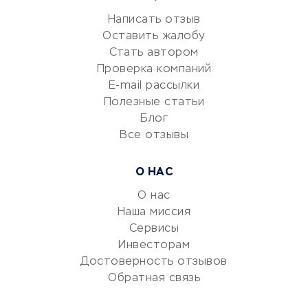
Репетиторство
Написать отзыв
Красота и здоровье
Оставить жалобу
Стать автором
Сервисы по поиску работы
Проверка компаний
Сетевой маркетинг
E-mail рассылки
Университеты
Полезные статьи
Блог
Все отзывы
УСЛУГИ ДЛЯ БИЗНЕСА
Расчетно-кассовое
О НАС
обслуживание
О нас
Эквайринг
Наша миссия
CRM-системы
Сервисы
Электронный
Инвесторам
документооборот
Достоверность отзывов
Обратная связь
Юридические компании
Консалтинговые компании