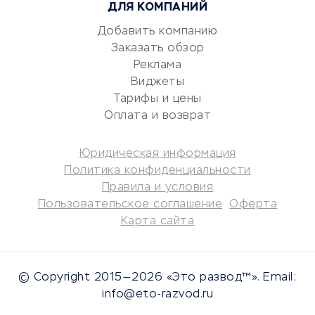
ДЛЯ КОМПАНИЙ
Аудиторские компании
Добавить компанию
Бухгалтерия онлайн
Заказать обзор
Онлайн-кассы
Реклама
SERM
Виджеты
Digital
Тарифы и цены
Оплата и возврат
КРЕДИТЫ И ЗАЙМЫ
Юридическая информация
Потребительские кредиты
Политика конфиденциальности
Кредитные карты
Правила и условия
Пользовательское соглашение
Оферта
Дебетовые карты
Карта сайта
Микрофинансовые
организации
Подбор кредита
© Copyright 2015—2026 «Это развод™». Email:
Улучшение кредитной
info@eto-razvod.ru
истории