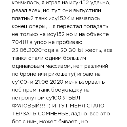
кончилось, я играл на ису-152 удачно,
резал всех, но тут они выпустили
платный танк ису152К и началось
конец оперы,… я перестал попадать
не только на ису152 но и на объекте
704!!! в упор не пробиваю
22.06.2020года в 20:30 !»! жесть, все
танки стали одним большим
одинаковым массивом, нет различий
по броне или рикошету( играю на
су100- и 21.06.2020 меня взорвал в
лоб прем танк боеукладку на
нетронутом су100-Я БЫЛ
ФУЛОВЫЙ!!!!!) И ТУТ МЕНЯ СТАЛО
ТЕРЗАТЬ СОМНЕНЬЕ, ладно, все это
бог с ним, может бывает , но