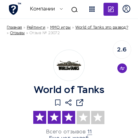
Добави
Компании
Главная
»
Рейтинги
»
MMO игры
»
World of Tanks это развод?
»
Отзывы
»
Отзыв № 23072
2.6
World of Tanks
Всего отзывов
11