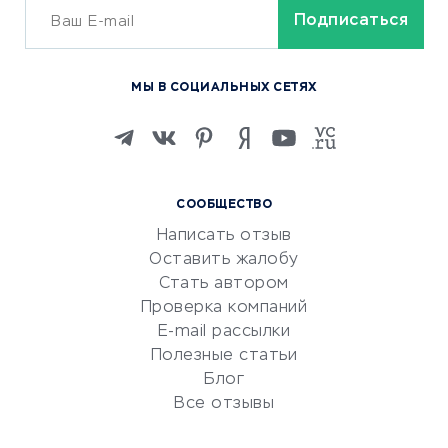
ОБУЧЕНИЕ И РАБОТА
Курсы по обучению
МЫ В СОЦИАЛЬНЫХ СЕТЯХ
Онлайн-школы
Изучение иностранных
языков
Курсы IT и digital
СООБЩЕСТВО
Маркетинг и продажи
Написать отзыв
Репетиторство
Оставить жалобу
Красота и здоровье
Стать автором
Сервисы по поиску работы
Проверка компаний
Сетевой маркетинг
E-mail рассылки
Университеты
Полезные статьи
Блог
Все отзывы
УСЛУГИ ДЛЯ БИЗНЕСА