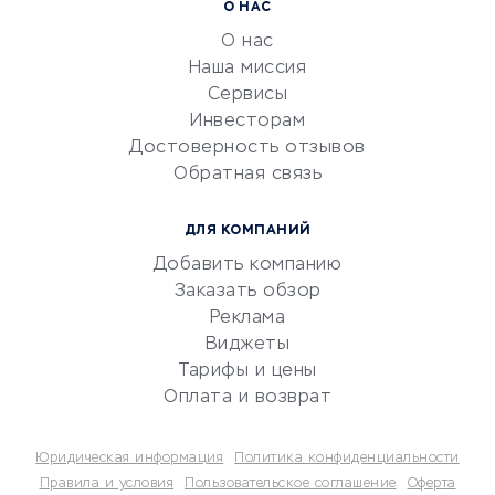
Расчетно-кассовое
О НАС
обслуживание
О нас
Эквайринг
Наша миссия
CRM-системы
Сервисы
Инвесторам
Электронный
Достоверность отзывов
документооборот
Обратная связь
Юридические компании
Консалтинговые компании
ДЛЯ КОМПАНИЙ
Аудиторские компании
Добавить компанию
Бухгалтерия онлайн
Заказать обзор
Онлайн-кассы
Реклама
SERM
Виджеты
Тарифы и цены
Digital
Оплата и возврат
КРЕДИТЫ И ЗАЙМЫ
Юридическая информация
Политика конфиденциальности
Потребительские кредиты
Правила и условия
Пользовательское соглашение
Оферта