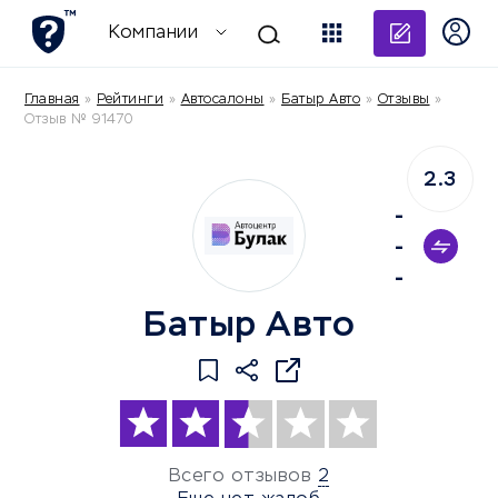
Добави
Компании
Главная
»
Рейтинги
»
Автосалоны
»
Батыр Авто
»
Отзывы
»
Отзыв № 91470
2.3
-
-
-
Батыр Авто
Всего отзывов
2