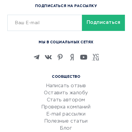
ПОДПИСАТЬСЯ НА РАССЫЛКУ
Сервисы доставки
ОБУЧЕНИЕ И РАБОТА
Курсы по обучению
МЫ В СОЦИАЛЬНЫХ СЕТЯХ
Онлайн-школы
Изучение иностранных
языков
Курсы IT и digital
СООБЩЕСТВО
Маркетинг и продажи
Написать отзыв
Репетиторство
Оставить жалобу
Красота и здоровье
Стать автором
Сервисы по поиску работы
Проверка компаний
Сетевой маркетинг
E-mail рассылки
Университеты
Полезные статьи
Блог