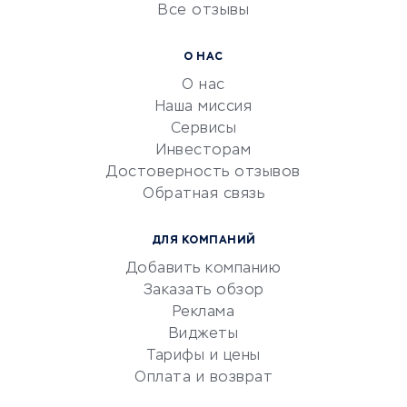
Все отзывы
УСЛУГИ ДЛЯ БИЗНЕСА
Расчетно-кассовое
О НАС
обслуживание
О нас
Эквайринг
Наша миссия
CRM-системы
Сервисы
Инвесторам
Электронный
Достоверность отзывов
документооборот
Обратная связь
Юридические компании
Консалтинговые компании
ДЛЯ КОМПАНИЙ
Аудиторские компании
Добавить компанию
Бухгалтерия онлайн
Заказать обзор
Онлайн-кассы
Реклама
SERM
Виджеты
Тарифы и цены
Digital
Оплата и возврат