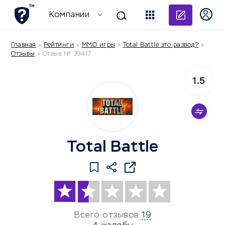
Добави
Компании
Главная
»
Рейтинги
»
MMO игры
»
Total Battle это развод?
»
Отзывы
»
Отзыв № 39417
1.5
Total Battle
Всего отзывов
19