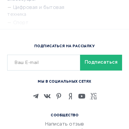
Цифровая и бытовая
техника
Спорт
Доставка еды
Популярные товары
ПОДПИСАТЬСЯ НА РАССЫЛКУ
Сервисы доставки
ОБУЧЕНИЕ И РАБОТА
Курсы по обучению
МЫ В СОЦИАЛЬНЫХ СЕТЯХ
Онлайн-школы
Изучение иностранных
языков
Курсы IT и digital
СООБЩЕСТВО
Маркетинг и продажи
Написать отзыв
Репетиторство