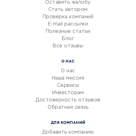
Оставить жалобу
Красота и здоровье
Стать автором
Сервисы по поиску работы
Проверка компаний
Сетевой маркетинг
E-mail рассылки
Университеты
Полезные статьи
Блог
Все отзывы
УСЛУГИ ДЛЯ БИЗНЕСА
Расчетно-кассовое
О НАС
обслуживание
О нас
Эквайринг
Наша миссия
CRM-системы
Сервисы
Инвесторам
Электронный
Достоверность отзывов
документооборот
Обратная связь
Юридические компании
Консалтинговые компании
ДЛЯ КОМПАНИЙ
Аудиторские компании
Добавить компанию