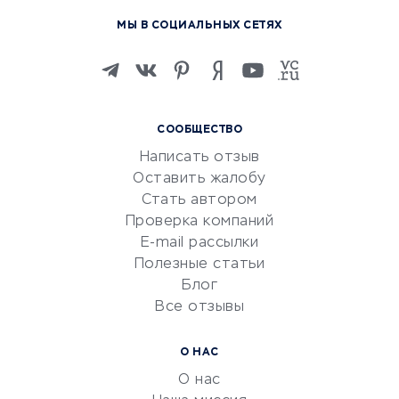
Курсы по обучению
МЫ В СОЦИАЛЬНЫХ СЕТЯХ
Онлайн-школы
Изучение иностранных
языков
Курсы IT и digital
СООБЩЕСТВО
Маркетинг и продажи
Написать отзыв
Репетиторство
Оставить жалобу
Красота и здоровье
Стать автором
Сервисы по поиску работы
Проверка компаний
Сетевой маркетинг
E-mail рассылки
Университеты
Полезные статьи
Блог
Все отзывы
УСЛУГИ ДЛЯ БИЗНЕСА
Расчетно-кассовое
О НАС
обслуживание
О нас
Эквайринг