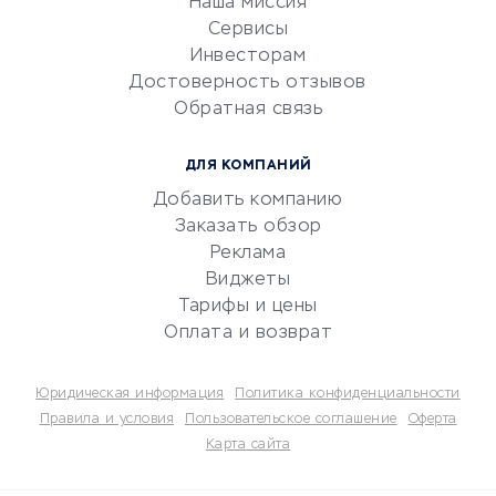
Наша миссия
CRM-системы
Сервисы
Инвесторам
Электронный
Достоверность отзывов
документооборот
Обратная связь
Юридические компании
Консалтинговые компании
ДЛЯ КОМПАНИЙ
Аудиторские компании
Добавить компанию
Бухгалтерия онлайн
Заказать обзор
Онлайн-кассы
Реклама
SERM
Виджеты
Тарифы и цены
Digital
Оплата и возврат
КРЕДИТЫ И ЗАЙМЫ
Юридическая информация
Политика конфиденциальности
Потребительские кредиты
Правила и условия
Пользовательское соглашение
Оферта
Карта сайта
Кредитные карты
Дебетовые карты