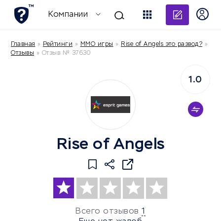
Добави
Компании
Главная
»
Рейтинги
»
MMO игры
»
Rise of Angels это развод?
»
Отзывы
»
Отзыв № 37630
1.0
Rise of Angels
Всего отзывов
1