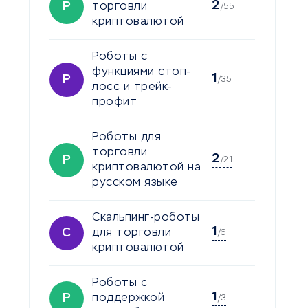
2
Р
торговли
/55
криптовалютой
Роботы с
функциями стоп-
1
Р
/35
лосс и трейк-
профит
Роботы для
торговли
2
Р
/21
криптовалютой на
русском языке
Скальпинг-роботы
1
С
для торговли
/6
криптовалютой
Роботы с
1
Р
поддержкой
/3