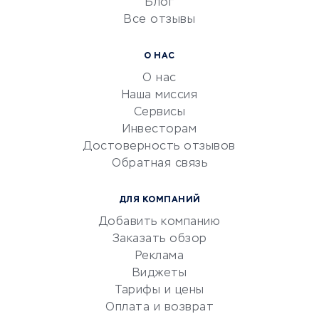
Блог
Все отзывы
УСЛУГИ ДЛЯ БИЗНЕСА
Расчетно-кассовое
О НАС
обслуживание
О нас
Эквайринг
Наша миссия
CRM-системы
Сервисы
Инвесторам
Электронный
Достоверность отзывов
документооборот
Обратная связь
Юридические компании
Консалтинговые компании
ДЛЯ КОМПАНИЙ
Аудиторские компании
Добавить компанию
Бухгалтерия онлайн
Заказать обзор
Онлайн-кассы
Реклама
SERM
Виджеты
Тарифы и цены
Digital
Оплата и возврат