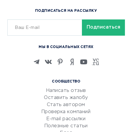
Популярные товары
ПОДПИСАТЬСЯ НА РАССЫЛКУ
Сервисы доставки
ОБУЧЕНИЕ И РАБОТА
Курсы по обучению
МЫ В СОЦИАЛЬНЫХ СЕТЯХ
Онлайн-школы
Изучение иностранных
языков
Курсы IT и digital
СООБЩЕСТВО
Маркетинг и продажи
Написать отзыв
Репетиторство
Оставить жалобу
Красота и здоровье
Стать автором
Сервисы по поиску работы
Проверка компаний
Сетевой маркетинг
E-mail рассылки
Университеты
Полезные статьи