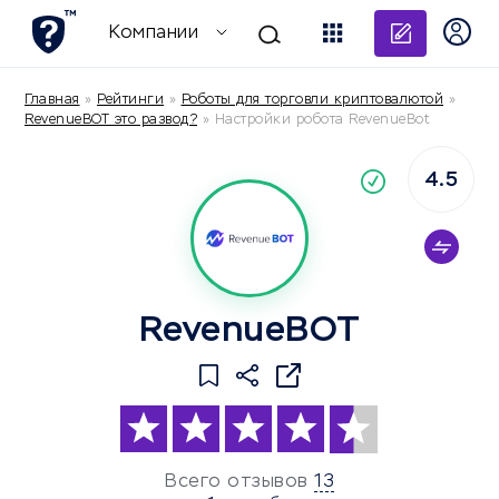
Добави
Компании
Главная
»
Рейтинги
»
Роботы для торговли криптовалютой
»
RevenueBOT это развод?
»
Настройки робота RevenueBot
4.5
По
компания
RevenueBOT
Всего отзывов
13