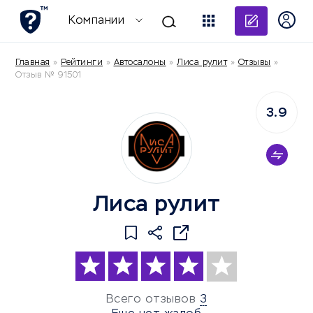
Добави
Компании
Главная
»
Рейтинги
»
Автосалоны
»
Лиса рулит
»
Отзывы
»
Отзыв № 91501
3.9
Лиса рулит
Всего отзывов
3