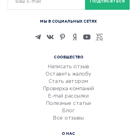
ОБУЧЕНИЕ И РАБОТА
Курсы по обучению
МЫ В СОЦИАЛЬНЫХ СЕТЯХ
Онлайн-школы
Изучение иностранных
языков
Курсы IT и digital
СООБЩЕСТВО
Маркетинг и продажи
Написать отзыв
Репетиторство
Оставить жалобу
Красота и здоровье
Стать автором
Сервисы по поиску работы
Проверка компаний
Сетевой маркетинг
E-mail рассылки
Университеты
Полезные статьи
Блог
Все отзывы
УСЛУГИ ДЛЯ БИЗНЕСА
Расчетно-кассовое
О НАС