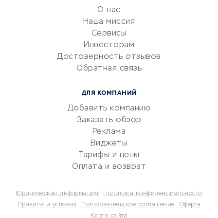
обслуживание
О нас
Эквайринг
Наша миссия
CRM-системы
Сервисы
Инвесторам
Электронный
Достоверность отзывов
документооборот
Обратная связь
Юридические компании
Консалтинговые компании
ДЛЯ КОМПАНИЙ
Аудиторские компании
Добавить компанию
Бухгалтерия онлайн
Заказать обзор
Онлайн-кассы
Реклама
SERM
Виджеты
Тарифы и цены
Digital
Оплата и возврат
КРЕДИТЫ И ЗАЙМЫ
Юридическая информация
Политика конфиденциальности
Потребительские кредиты
Правила и условия
Пользовательское соглашение
Оферта
Карта сайта