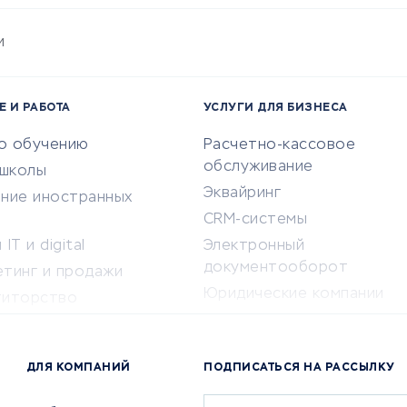
и
Е И РАБОТА
УСЛУГИ ДЛЯ БИЗНЕСА
по обучению
Расчетно-кассовое
обслуживание
-школы
Эквайринг
ение иностранных
CRM-системы
IT и digital
Электронный
документооборот
етинг и продажи
Юридические компании
титорство
Консалтинговые компании
ота и здоровье
Аудиторские компании
 по поиску работы
ДЛЯ КОМПАНИЙ
ПОДПИСАТЬСЯ НА РАССЫЛКУ
Бухгалтерия онлайн
й маркетинг
Онлайн-кассы
ситеты