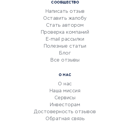
СООБЩЕСТВО
Маркетинг и продажи
Написать отзыв
Репетиторство
Оставить жалобу
Красота и здоровье
Стать автором
Сервисы по поиску работы
Проверка компаний
Сетевой маркетинг
E-mail рассылки
Университеты
Полезные статьи
Блог
Все отзывы
УСЛУГИ ДЛЯ БИЗНЕСА
Расчетно-кассовое
О НАС
обслуживание
О нас
Эквайринг
Наша миссия
CRM-системы
Сервисы
Инвесторам
Электронный
Достоверность отзывов
документооборот
Обратная связь
Юридические компании
Консалтинговые компании