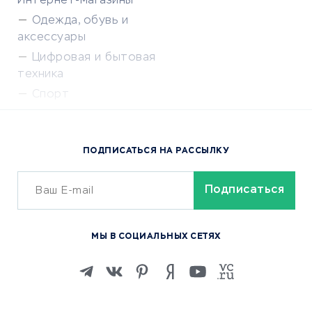
Интернет-магазины
Одежда, обувь и
аксессуары
Цифровая и бытовая
техника
Спорт
Доставка еды
Популярные товары
ПОДПИСАТЬСЯ НА РАССЫЛКУ
Сервисы доставки
ОБУЧЕНИЕ И РАБОТА
Курсы по обучению
МЫ В СОЦИАЛЬНЫХ СЕТЯХ
Онлайн-школы
Изучение иностранных
языков
Курсы IT и digital