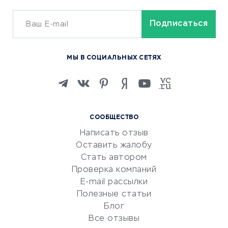
ОБУЧЕНИЕ И РАБОТА
Курсы по обучению
МЫ В СОЦИАЛЬНЫХ СЕТЯХ
Онлайн-школы
Изучение иностранных
языков
Курсы IT и digital
СООБЩЕСТВО
Маркетинг и продажи
Написать отзыв
Репетиторство
Оставить жалобу
Красота и здоровье
Стать автором
Сервисы по поиску работы
Проверка компаний
Сетевой маркетинг
E-mail рассылки
Университеты
Полезные статьи
Блог
Все отзывы
УСЛУГИ ДЛЯ БИЗНЕСА