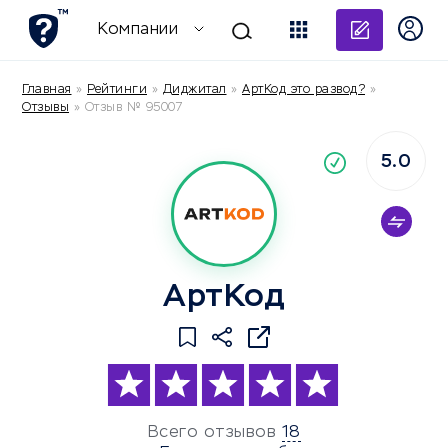
Добави
Компании
Главная
»
Рейтинги
»
Диджитал
»
АртКод это развод?
»
Отзывы
»
Отзыв № 95007
5.0
По
компания
АртКод
Всего отзывов
18