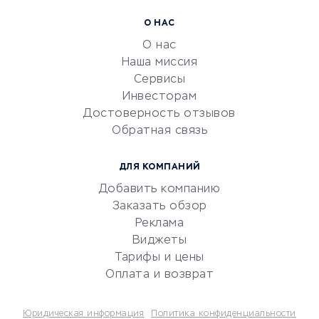
Расчетно-кассовое
О НАС
обслуживание
О нас
Эквайринг
Наша миссия
CRM-системы
Сервисы
Инвесторам
Электронный
Достоверность отзывов
документооборот
Обратная связь
Юридические компании
Консалтинговые компании
ДЛЯ КОМПАНИЙ
Аудиторские компании
Добавить компанию
Бухгалтерия онлайн
Заказать обзор
Онлайн-кассы
Реклама
SERM
Виджеты
Тарифы и цены
Digital
Оплата и возврат
КРЕДИТЫ И ЗАЙМЫ
Юридическая информация
Политика конфиденциальности