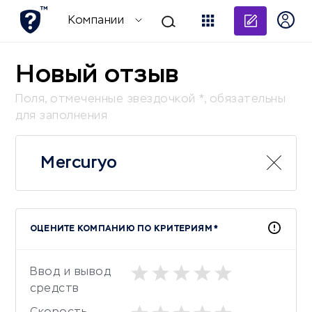
Добави
Компании
Новый отзыв
Поля, отмеченные звездочкой *, обязательны
для заполнения
Mercuryo
ОЦЕНИТЕ КОМПАНИЮ ПО КРИТЕРИЯМ *
Ввод и вывод
средств