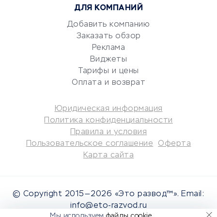
ДЛЯ КОМПАНИЙ
Аудиторские компании
Добавить компанию
Бухгалтерия онлайн
Заказать обзор
Онлайн-кассы
Реклама
SERM
Виджеты
Digital
Тарифы и цены
Оплата и возврат
КРЕДИТЫ И ЗАЙМЫ
Юридическая информация
Потребительские кредиты
Политика конфиденциальности
Кредитные карты
Правила и условия
Пользовательское соглашение
Оферта
Дебетовые карты
Карта сайта
Микрофинансовые
организации
Подбор кредита
© Copyright 2015—2026 «Это развод™». Email:
Улучшение кредитной
info@eto-razvod.ru
истории
Мы используем
файлы cookie
.