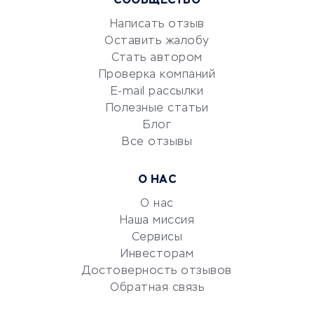
Маркетинг и продажи
СООБЩЕСТВО
Репетиторство
Написать отзыв
Красота и здоровье
Оставить жалобу
Стать автором
Сервисы по поиску работы
Проверка компаний
Сетевой маркетинг
E-mail рассылки
Университеты
Полезные статьи
Блог
Все отзывы
УСЛУГИ ДЛЯ БИЗНЕСА
Расчетно-кассовое
О НАС
обслуживание
О нас
Эквайринг
Наша миссия
CRM-системы
Сервисы
Электронный
Инвесторам
документооборот
Достоверность отзывов
Обратная связь
Юридические компании
Консалтинговые компании