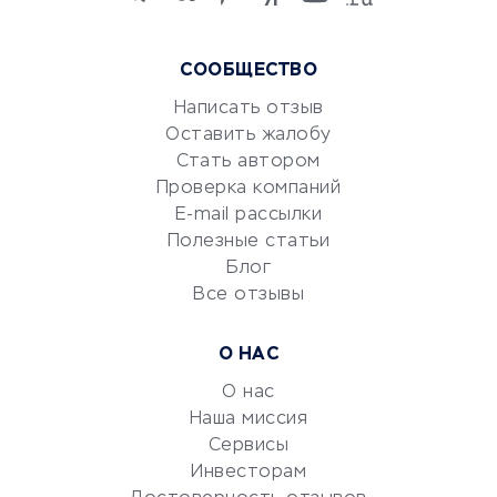
языков
Курсы IT и digital
Маркетинг и продажи
СООБЩЕСТВО
Репетиторство
Написать отзыв
Красота и здоровье
Оставить жалобу
Стать автором
Сервисы по поиску работы
Проверка компаний
Сетевой маркетинг
E-mail рассылки
Университеты
Полезные статьи
Блог
Все отзывы
УСЛУГИ ДЛЯ БИЗНЕСА
Расчетно-кассовое
О НАС
обслуживание
О нас
Эквайринг
Наша миссия
CRM-системы
Сервисы
Электронный
Инвесторам
документооборот