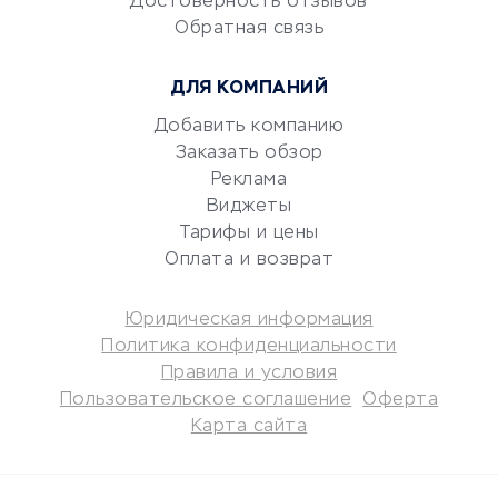
Достоверность отзывов
Обратная связь
Юридические компании
Консалтинговые компании
ДЛЯ КОМПАНИЙ
Аудиторские компании
Добавить компанию
Бухгалтерия онлайн
Заказать обзор
Онлайн-кассы
Реклама
SERM
Виджеты
Digital
Тарифы и цены
Оплата и возврат
КРЕДИТЫ И ЗАЙМЫ
Юридическая информация
Потребительские кредиты
Политика конфиденциальности
Кредитные карты
Правила и условия
Пользовательское соглашение
Оферта
Дебетовые карты
Карта сайта
Микрофинансовые
организации
Подбор кредита