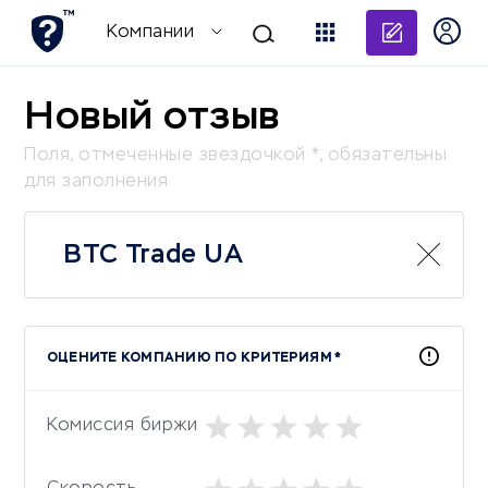
Добави
Компании
Новый отзыв
Поля, отмеченные звездочкой *, обязательны
для заполнения
BTC Trade UA
ОЦЕНИТЕ КОМПАНИЮ ПО КРИТЕРИЯМ *
Комиссия биржи