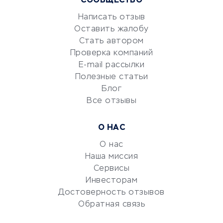
Маркетинг и продажи
СООБЩЕСТВО
Репетиторство
Написать отзыв
Красота и здоровье
Оставить жалобу
Стать автором
Сервисы по поиску работы
Проверка компаний
Сетевой маркетинг
E-mail рассылки
Университеты
Полезные статьи
Блог
Все отзывы
УСЛУГИ ДЛЯ БИЗНЕСА
Расчетно-кассовое
О НАС
обслуживание
О нас
Эквайринг
Наша миссия
CRM-системы
Сервисы
Электронный
Инвесторам
документооборот
Достоверность отзывов
Обратная связь
Юридические компании
Консалтинговые компании