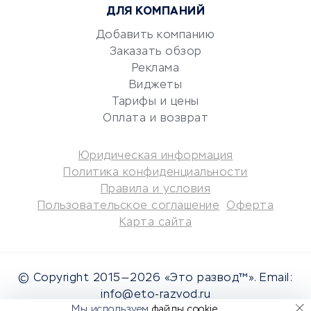
ДЛЯ КОМПАНИЙ
Аудиторские компании
Добавить компанию
Бухгалтерия онлайн
Заказать обзор
Онлайн-кассы
Реклама
SERM
Виджеты
Digital
Тарифы и цены
Оплата и возврат
КРЕДИТЫ И ЗАЙМЫ
Юридическая информация
Потребительские кредиты
Политика конфиденциальности
Кредитные карты
Правила и условия
Пользовательское соглашение
Оферта
Дебетовые карты
Карта сайта
Микрофинансовые
организации
Подбор кредита
© Copyright 2015—2026 «Это развод™». Email:
Улучшение кредитной
info@eto-razvod.ru
истории
Мы используем
файлы cookie
.