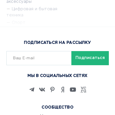
аксессуары
Цифровая и бытовая
техника
Спорт
Доставка еды
Популярные товары
ПОДПИСАТЬСЯ НА РАССЫЛКУ
Сервисы доставки
ОБУЧЕНИЕ И РАБОТА
Курсы по обучению
МЫ В СОЦИАЛЬНЫХ СЕТЯХ
Онлайн-школы
Изучение иностранных
языков
Курсы IT и digital
Маркетинг и продажи
СООБЩЕСТВО