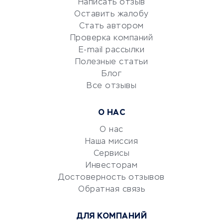
Репетиторство
Написать отзыв
Красота и здоровье
Оставить жалобу
Стать автором
Сервисы по поиску работы
Проверка компаний
Сетевой маркетинг
E-mail рассылки
Университеты
Полезные статьи
Блог
Все отзывы
УСЛУГИ ДЛЯ БИЗНЕСА
Расчетно-кассовое
О НАС
обслуживание
О нас
Эквайринг
Наша миссия
CRM-системы
Сервисы
Электронный
Инвесторам
документооборот
Достоверность отзывов
Обратная связь
Юридические компании
Консалтинговые компании
ДЛЯ КОМПАНИЙ
Аудиторские компании