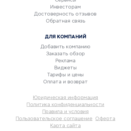
Сервисы
Электронный
Инвесторам
документооборот
Достоверность отзывов
Обратная связь
Юридические компании
Консалтинговые компании
ДЛЯ КОМПАНИЙ
Аудиторские компании
Добавить компанию
Бухгалтерия онлайн
Заказать обзор
Онлайн-кассы
Реклама
SERM
Виджеты
Digital
Тарифы и цены
Оплата и возврат
КРЕДИТЫ И ЗАЙМЫ
Юридическая информация
Потребительские кредиты
Политика конфиденциальности
Кредитные карты
Правила и условия
Пользовательское соглашение
Оферта
Дебетовые карты
Карта сайта
Микрофинансовые