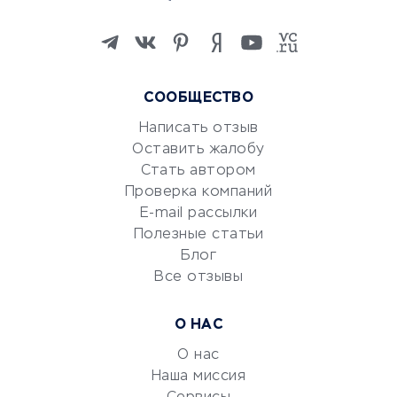
Онлайн-школы
Изучение иностранных
языков
Курсы IT и digital
СООБЩЕСТВО
Маркетинг и продажи
Репетиторство
Написать отзыв
Оставить жалобу
Красота и здоровье
Стать автором
Сервисы по поиску работы
Проверка компаний
Сетевой маркетинг
E-mail рассылки
Университеты
Полезные статьи
Блог
Все отзывы
УСЛУГИ ДЛЯ БИЗНЕСА
Расчетно-кассовое
О НАС
обслуживание
О нас
Эквайринг
Наша миссия
CRM-системы